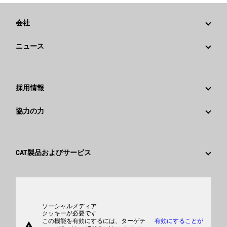
会社
戦略
ニュース
ガバナンス
Caterpillarニュース
社歴
メディア情報
採用情報
Caterpillar Foundation
ソーシャルメディア
Caterpillar社を選ぶ理由
協力の力
行動規範
キャリア分野
従業員と退職者
サスティナビリティ
文化
サプライヤ
イノベーション
CAT製品およびサービス
検索&応募
世界各地の拠点
製品
日本におけるCaterpillar
パーツ
サポート
ソーシャルメディア
クッキーが必要です
この機能を有効にするには、ターゲテ
有効にすることが
warning
商品