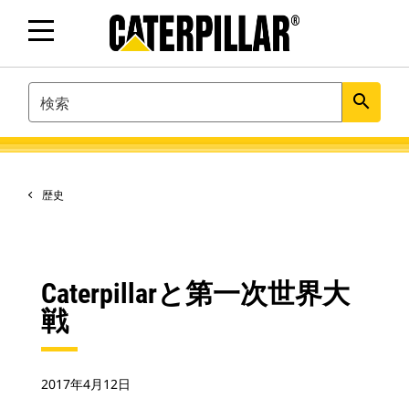
SEARCH
search
歴史
Caterpillarと第一次世界大
戦
2017年4月12日