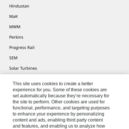
Hindustan
MaK
MWM
Perkins
Progress Rail
SEM
Solar Turbines
SPM Oil & Gas
This site uses cookies to create a better
Turner Powertrain Systems
experience for you. Some of these cookies are
set automatically because they’re necessary for
the site to perform. Other cookies are used for
functional, performance, and targeting purposes
お問い合わせ先
to enhance your experience by personalizing
content and ads, enabling third party content
サイト･マップ
and features, and enabling us to analyze how