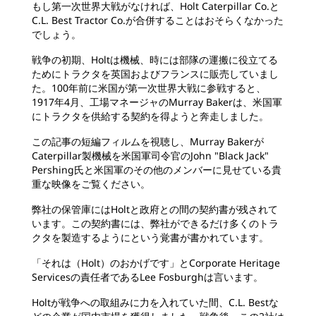
もし第一次世界大戦がなければ、Holt Caterpillar Co.と
C.L. Best Tractor Co.が合併することはおそらくなかった
でしょう。
戦争の初期、Holtは機械、時には部隊の運搬に役立てる
ためにトラクタを英国およびフランスに販売していまし
た。100年前に米国が第一次世界大戦に参戦すると、
1917年4月、工場マネージャのMurray Bakerは、米国軍
にトラクタを供給する契約を得ようと奔走しました。
この記事の短編フィルムを視聴し、Murray Bakerが
Caterpillar製機械を米国軍司令官のJohn "Black Jack"
Pershing氏と米国軍のその他のメンバーに見せている貴
重な映像をご覧ください。
弊社の保管庫にはHoltと政府との間の契約書が残されて
います。この契約書には、弊社ができるだけ多くのトラ
クタを製造するようにという覚書が書かれています。
「それは（Holt）のおかげです」とCorporate Heritage
Servicesの責任者であるLee Fosburghは言います。
Holtが戦争への取組みに力を入れていた間、C.L. Bestな