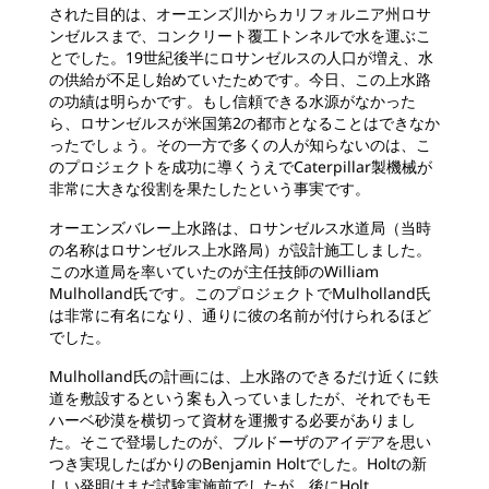
された目的は、オーエンズ川からカリフォルニア州ロサ
ンゼルスまで、コンクリート覆工トンネルで水を運ぶこ
とでした。19世紀後半にロサンゼルスの人口が増え、水
の供給が不足し始めていたためです。今日、この上水路
の功績は明らかです。もし信頼できる水源がなかった
ら、ロサンゼルスが米国第2の都市となることはできなか
ったでしょう。その一方で多くの人が知らないのは、こ
のプロジェクトを成功に導くうえでCaterpillar製機械が
非常に大きな役割を果たしたという事実です。
オーエンズバレー上水路は、ロサンゼルス水道局（当時
の名称はロサンゼルス上水路局）が設計施工しました。
この水道局を率いていたのが主任技師のWilliam
Mulholland氏です。このプロジェクトでMulholland氏
は非常に有名になり、通りに彼の名前が付けられるほど
でした。
Mulholland氏の計画には、上水路のできるだけ近くに鉄
道を敷設するという案も入っていましたが、それでもモ
ハーベ砂漠を横切って資材を運搬する必要がありまし
た。そこで登場したのが、ブルドーザのアイデアを思い
つき実現したばかりのBenjamin Holtでした。Holtの新
しい発明はまだ試験実施前でしたが、後にHolt