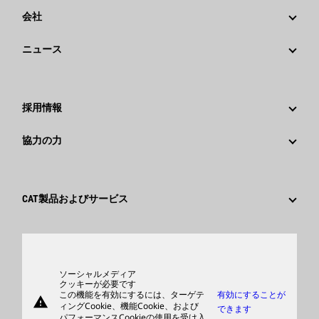
会社
戦略
ニュース
ガバナンス
Caterpillarニュース
社歴
メディア情報
採用情報
Caterpillar Foundation
ソーシャルメディア
Caterpillar社を選ぶ理由
協力の力
行動規範
キャリア分野
従業員と退職者
サスティナビリティ
文化
サプライヤ
イノベーション
CAT製品およびサービス
検索&応募
世界各地の拠点
製品
日本におけるCaterpillar
パーツ
サポート
ソーシャルメディア
クッキーが必要です
この機能を有効にするには、ターゲテ
有効にすることが
warning
商品
ィングCookie、機能Cookie、および
できます
パフォーマンスCookieの使用を受け入