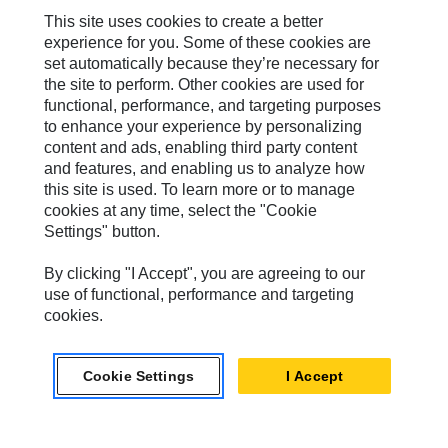
This site uses cookies to create a better
MaK
experience for you. Some of these cookies are
set automatically because they’re necessary for
MWM
the site to perform. Other cookies are used for
Perkins
functional, performance, and targeting purposes
to enhance your experience by personalizing
Progress Rail
content and ads, enabling third party content
and features, and enabling us to analyze how
SEM
this site is used. To learn more or to manage
cookies at any time, select the "Cookie
Solar Turbines
Settings" button.
SPM Oil & Gas
By clicking "I Accept", you are agreeing to our
Turner Powertrain Systems
use of functional, performance and targeting
cookies.
お問い合わせ先
Cookie Settings
I Accept
サイト･マップ
Cookie Settings