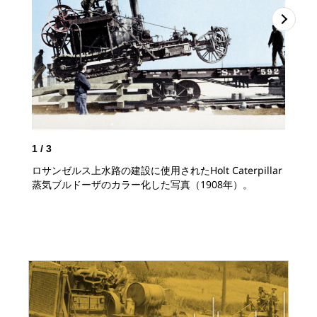
2
/
ロ
Ho
1
/
3
ロサンゼルス上水路の建設に使用されたHolt Caterpillar
蒸気ブルドーザのカラー化した写真（1908年）。