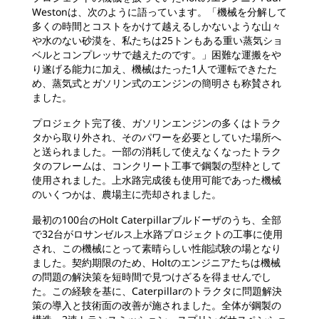
Westonは、次のように語っています。「機械を分解して
多くの時間とコストをかけて越えるしかないような山々
や水のない砂漠を、私たちは25トンもある重い蒸気ショ
ベルとコンプレッサで越えたのです。」困難な運搬をや
り遂げる能力に加え、機械はたった1人で運転できたた
め、蒸気式とガソリン式のエンジンの簡明さも称賛され
ました。
プロジェクト完了後、ガソリンエンジンの多くはトラク
タから取り外され、そのパワーを必要としていた場所へ
と送られました。一部の消耗して使えなくなったトラク
タのフレームは、コンクリート工事で鋼製の型枠として
使用されました。上水路完成後も使用可能であった機械
のいくつかは、農場主に売却されました。
最初の100台のHolt Caterpillarブルドーザのうち、全部
で32台がロサンゼルス上水路プロジェクトの工事に使用
され、この機械にとって素晴らしい性能試験の場となり
ました。契約期限のため、Holtのエンジニアたちは機械
の問題の解決策を短時間で見つけざるを得ませんでし
た。この経験を基に、Caterpillarのトラクタに問題解決
策の導入と技術面の改善が施されました。全体が鋼製の