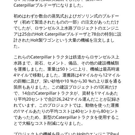
Caterpillarブルドーザになりました。
初めはわずか数台の蒸気式およびガソリン式のブルドー
ザ（初めて製造されたものの一部）の注文があっただけ
でしたが、ロサンゼルス上水路プロジェクトのエンジニ
アは25台のHolt Caterpillarブルドーザと78台の特別に設
計されたHolt製ワゴンという大量の機械を注文しまし
た。
これらのCaterpillarトラクタは鉄道からロサンゼルス上
水路まで、岩石、セメント、備品、その他の建設機械類
を運搬しました。重量は50トンに上り、機械は最高時速
4マイルで移動しました。運搬路は4マイルから12マイル
の距離に及び、深い砂地や10 %から30 %の上り坂を通る
箇所もありました。この建設プロジェクトの1区画だけ
で、14台のCaterpillarトラクタが、資材を1マイルあた
り平均20セントで合計26,242マイル運んだことが記録さ
れています。このプロジェクトでは、動物を使った運搬
の1マイルあたりの平均コストは40セントから80セント
であったため、新型のCaterpillarトラクタを使用するこ
とで大幅なコスト削減になりました。
プロジェクトの機械を扱っていたHoltのエンジニアPaul