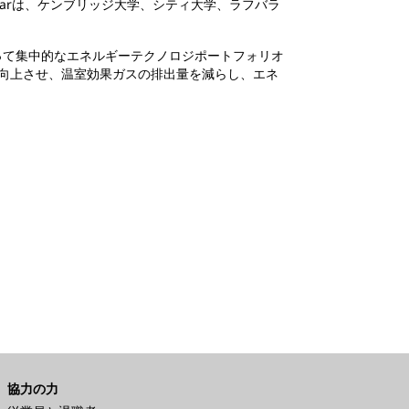
illarは、ケンブリッジ大学、シティ大学、ラフバラ
て、先頭に立って集中的なエネルギーテクノロジポートフォリオ
向上させ、温室効果ガスの排出量を減らし、エネ
協力の力