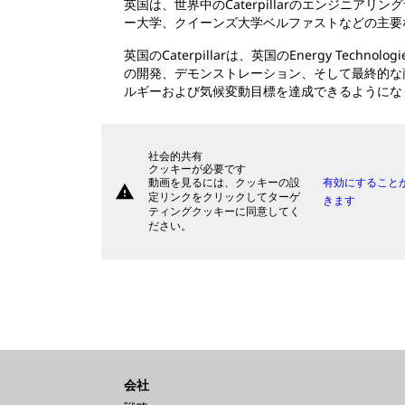
英国は、世界中のCaterpillarのエンジニア
ー大学、クイーンズ大学ベルファストなどの主要
英国のCaterpillarは、英国のEnergy Te
の開発、デモンストレーション、そして最終的な
ルギーおよび気候変動目標を達成できるようにな
社会的共有
クッキーが必要です
動画を見るには、クッキーの設
有効にすること
warning
定リンクをクリックしてターゲ
きます
ティングクッキーに同意してく
ださい。
会社