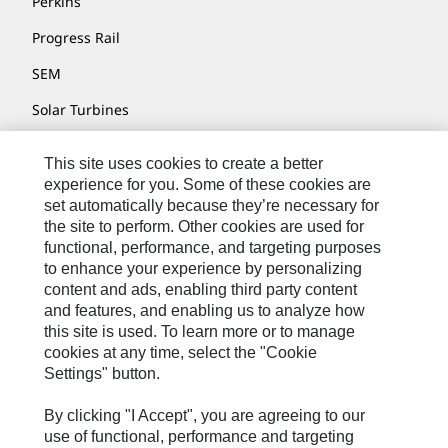
Perkins
Progress Rail
SEM
Solar Turbines
SPM Oil & Gas
This site uses cookies to create a better
Turner Powertrain Systems
experience for you. Some of these cookies are
set automatically because they’re necessary for
the site to perform. Other cookies are used for
functional, performance, and targeting purposes
お問い合わせ先
to enhance your experience by personalizing
content and ads, enabling third party content
サイト･マップ
and features, and enabling us to analyze how
Cookie Settings
this site is used. To learn more or to manage
cookies at any time, select the "Cookie
リーガル
Settings" button.
個人情報の取り扱い
By clicking "I Accept", you are agreeing to our
Cat.com
use of functional, performance and targeting