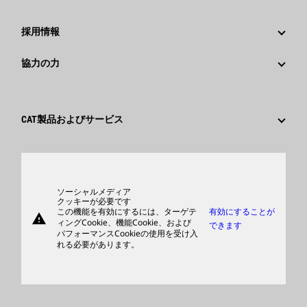
Caterpillarニュース
社歴
メディア情報
採用情報
Caterpillar Foundation
ソーシャルメディア
Caterpillar社を選ぶ理由
協力の力
行動規範
キャリア分野
従業員と退職者
サスティナビリティ
文化
サプライヤ
イノベーション
CAT製品およびサービス
検索&応募
世界各地の拠点
製品
日本におけるCaterpillar
パーツ
サポート
ソーシャルメディア
クッキーが必要です
この機能を有効にするには、ターゲテ
有効にすることが
warning
商品
ィングCookie、機能Cookie、および
できます
パフォーマンスCookieの使用を受け入
ディーラを検索する
れる必要があります。