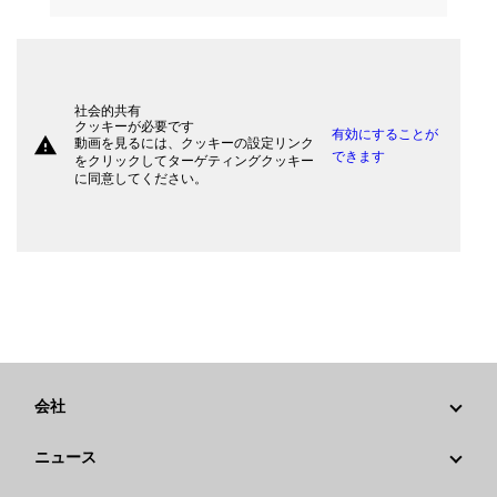
社会的共有
クッキーが必要です
有効にすることが
warning
動画を見るには、クッキーの設定リンク
できます
をクリックしてターゲティングクッキー
に同意してください。
会社
戦略
ニュース
ガバナンス