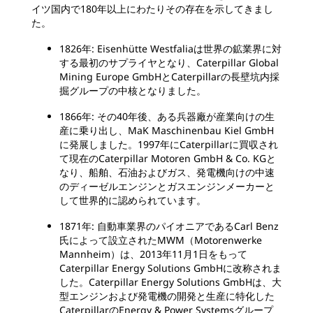
イツ国内で180年以上にわたりその存在を示してきまし
た。
1826年: Eisenhütte Westfaliaは世界の鉱業界に対
する最初のサプライヤとなり、Caterpillar Global
Mining Europe GmbHとCaterpillarの長壁坑内採
掘グループの中核となりました。
1866年: その40年後、ある兵器廠が産業向けの生
産に乗り出し、MaK Maschinenbau Kiel GmbH
に発展しました。1997年にCaterpillarに買収され
て現在のCaterpillar Motoren GmbH & Co. KGと
なり、船舶、石油およびガス、発電機向けの中速
のディーゼルエンジンとガスエンジンメーカーと
して世界的に認められています。
1871年: 自動車業界のパイオニアであるCarl Benz
氏によって設立されたMWM（Motorenwerke
Mannheim）は、2013年11月1日をもって
Caterpillar Energy Solutions GmbHに改称されま
した。Caterpillar Energy Solutions GmbHは、大
型エンジンおよび発電機の開発と生産に特化した
CaterpillarのEnergy & Power Systemsグループ