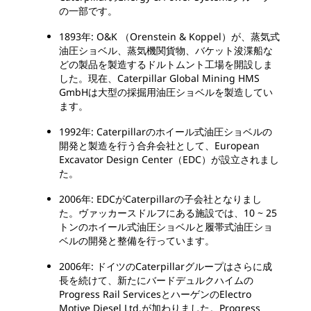
の一部です。
1893年: O&K （Orenstein & Koppel）が、蒸気式
油圧ショベル、蒸気機関貨物、バケット浚渫船な
どの製品を製造するドルトムント工場を開設しま
した。現在、Caterpillar Global Mining HMS
GmbHは大型の採掘用油圧ショベルを製造してい
ます。
1992年: Caterpillarのホイール式油圧ショベルの
開発と製造を行う合弁会社として、European
Excavator Design Center（EDC）が設立されまし
た。
2006年: EDCがCaterpillarの子会社となりまし
た。ヴァッカースドルフにある施設では、10 ~ 25
トンのホイール式油圧ショベルと履帯式油圧ショ
ベルの開発と整備を行っています。
2006年: ドイツのCaterpillarグループはさらに成
長を続けて、新たにバードデュルクハイムの
Progress Rail ServicesとハーゲンのElectro
Motive Diesel Ltd.が加わりました。Progress