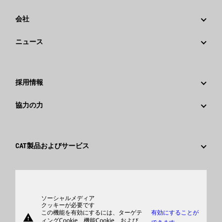
会社
戦略
ニュース
ガバナンス
Caterpillarニュース
社歴
メディア情報
採用情報
Caterpillar Foundation
ソーシャルメディア
Caterpillar社を選ぶ理由
協力の力
行動規範
キャリア分野
従業員と退職者
サスティナビリティ
文化
サプライヤ
イノベーション
CAT製品およびサービス
検索&応募
世界各地の拠点
製品
日本におけるCaterpillar
パーツ
サポート
ソーシャルメディア
クッキーが必要です
この機能を有効にするには、ターゲテ
有効にすることが
warning
商品
ィングCookie、機能Cookie、および