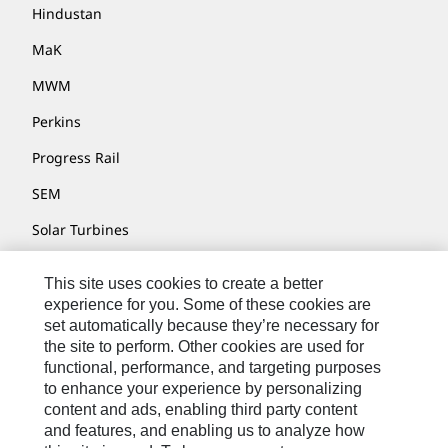
Hindustan
MaK
MWM
Perkins
Progress Rail
SEM
Solar Turbines
SPM Oil & Gas
This site uses cookies to create a better
Turner Powertrain Systems
experience for you. Some of these cookies are
set automatically because they’re necessary for
the site to perform. Other cookies are used for
functional, performance, and targeting purposes
お問い合わせ先
to enhance your experience by personalizing
content and ads, enabling third party content
サイト･マップ
and features, and enabling us to analyze how
Cookie Settings