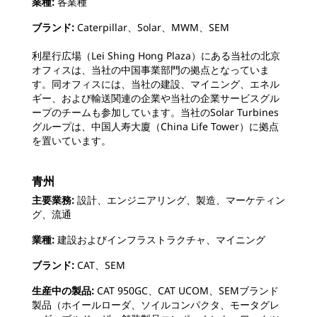
業種:
各業種
ブランド:
Caterpillar、Solar、MWM、SEM
利星行広場（Lei Shing Hong Plaza）にある当社の北京
オフィスは、当社の中国事業部門の拠点となっていま
す。同オフィスには、当社の建設、マイニング、エネル
ギー、および輸送関連の企業や当社の企業サービスグル
ープのチームも参加しています。当社のSolar Turbines
グループは、中国人寿大廈（China Life Tower）に拠点
を置いています。
青州
主要業務:
設計、エンジニアリング、製造、マーケティン
グ、流通
業種:
建設およびインフラストラクチャ、マイニング
ブランド:
CAT、SEM
生産中の製品:
CAT 950GC、CAT UCOM、SEMブランド
製品（ホイールローダ、ソイルコンパクタ、モータグレ