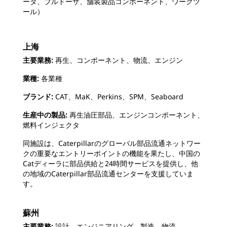
ーダ、ブルドーザ、舗装製品コンポーネント、ワークツ
ール）
上海
主要業務:
再生、コンポーネント、物流、エンジン
業種:
各業種
ブランド:
CAT、MaK、Perkins、SPM、Seaboard
生産中の製品:
再生油圧部品、エンジンコンポーネント、
燃料インジェクタ
同施設は、Caterpillarのグローバル部品流通ネットワー
クの重要なエントリーポイントの機能を果たし、中国の
Catディーラに部品供給と24時間サービスを提供し、他
の地域のCaterpillar部品流通センターを支援していま
す。
蘇州
主要業務:
設計、エンジニアリング、製造、物流