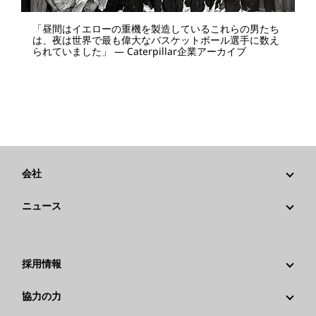
「昼間はイエローの重機を製造しているこれらの男たち
は、夜は世界で最も偉大なバスケットボール選手に数え
られていました」 — Caterpillar企業アーカイブ
会社
戦略
ニュース
ガバナンス
Caterpillarニュース
社歴
メディア情報
採用情報
Caterpillar Foundation
ソーシャルメディア
Caterpillar社を選ぶ理由
協力の力
行動規範
キャリア分野