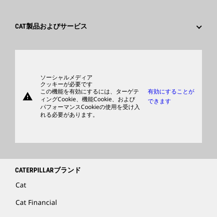
従業員と退職者
サスティナビリティ
文化
サプライヤ
イノベーション
CAT製品およびサービス
検索&応募
世界各地の拠点
製品
日本におけるCaterpillar
パーツ
サポート
ソーシャルメディア
クッキーが必要です
この機能を有効にするには、ターゲテ
有効にすることが
warning
商品
ィングCookie、機能Cookie、および
できます
パフォーマンスCookieの使用を受け入
ディーラを検索する
れる必要があります。
CATERPILLARブランド
Cat
Cat Financial