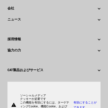
会社
戦略
ニュース
ガバナンス
Caterpillarニュース
社歴
メディア情報
採用情報
Caterpillar Foundation
ソーシャルメディア
Caterpillar社を選ぶ理由
協力の力
行動規範
キャリア分野
従業員と退職者
サスティナビリティ
文化
サプライヤ
イノベーション
CAT製品およびサービス
検索&応募
世界各地の拠点
製品
日本におけるCaterpillar
パーツ
サポート
ソーシャルメディア
クッキーが必要です
この機能を有効にするには、ターゲテ
有効にすることが
warning
商品
ィングCookie、機能Cookie、および
できます