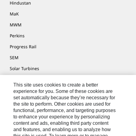
Hindustan
MaK
MWM
Perkins
Progress Rail
SEM
Solar Turbines
SPM Oil & Gas
This site uses cookies to create a better
Turner Powertrain Systems
experience for you. Some of these cookies are
set automatically because they’re necessary for
the site to perform. Other cookies are used for
functional, performance, and targeting purposes
お問い合わせ先
to enhance your experience by personalizing
content and ads, enabling third party content
サイト･マップ
and features, and enabling us to analyze how
Cookie Settings
this site is used. To learn more or to manage