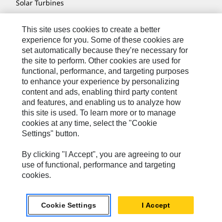
Solar Turbines
SPM Oil & Gas
This site uses cookies to create a better
Turner Powertrain Systems
experience for you. Some of these cookies are
set automatically because they’re necessary for
the site to perform. Other cookies are used for
functional, performance, and targeting purposes
お問い合わせ先
to enhance your experience by personalizing
content and ads, enabling third party content
サイト･マップ
and features, and enabling us to analyze how
Cookie Settings
this site is used. To learn more or to manage
cookies at any time, select the "Cookie
リーガル
Settings" button.
個人情報の取り扱い
By clicking "I Accept", you are agreeing to our
Cat.com
use of functional, performance and targeting
cookies.
日本
Caterpillar © 2026. All Rights Reserved. （無断複写･転載を禁
語
じます）
Cookie Settings
I Accept