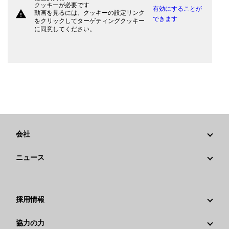
クッキーが必要です
有効にすることが
warning
動画を見るには、クッキーの設定リンク
できます
をクリックしてターゲティングクッキー
に同意してください。
会社
戦略
ニュース
ガバナンス
Caterpillarニュース
社歴
メディア情報
採用情報
Caterpillar Foundation
ソーシャルメディア
Caterpillar社を選ぶ理由
協力の力
行動規範