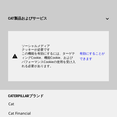
キャリア分野
従業員と退職者
サスティナビリティ
文化
サプライヤ
イノベーション
CAT製品およびサービス
検索&応募
世界各地の拠点
製品
日本におけるCaterpillar
パーツ
サポート
ソーシャルメディア
クッキーが必要です
この機能を有効にするには、ターゲテ
有効にすることが
warning
商品
ィングCookie、機能Cookie、および
できます
パフォーマンスCookieの使用を受け入
ディーラを検索する
れる必要があります。
CATERPILLARブランド
Cat
Cat Financial