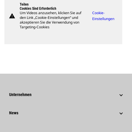
Teilen
Cookies Sind Erforderlich
Um Videos anzusehen, klicken Sie auf
Cookie-
warning
den Link „Cookie-Einstellungen“ und
Einstellungen
akzeptieren Sie die Verwendung von
Targeting-Cookies
Unternehmen
Strategie
News
Governance
News Und Berichte
Geschichte