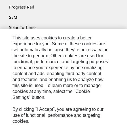
Progress Rail
SEM
Solar Turbines
SPM Oil & Gas
This site uses cookies to create a better
experience for you. Some of these cookies are
Turner Powertrain Systems
set automatically because they’re necessary for
the site to perform. Other cookies are used for
functional, performance, and targeting purposes
to enhance your experience by personalizing
Kontakt/Imprint
content and ads, enabling third party content
Sitemap
and features, and enabling us to analyze how
this site is used. To learn more or to manage
Cookie Settings
cookies at any time, select the "Cookie
Settings" button.
Rechtliche Hinweise
Datenschutzerklärung
By clicking "I Accept", you are agreeing to our
use of functional, performance and targeting
Cat.com
cookies.