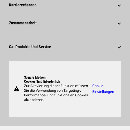
Unternehmensweite Pressemitteilungen
Caterpillar Foundation
Karrierechancen
Medieninformationen
Verhaltenskodex
Warum Caterpillar?
Soziale Medien
Zusammenarbeit
Nachhaltigkeit
Tätigkeitsbereiche
Mitarbeiter Und Rentner
Innovation
Kultur
Lieferanten
Globale Präsenz
Suche Und Bewerbung
Cat Produkte Und Service
Besucherzentrum Und Museum
Produkte
Ersatzteile
Support
Soziale Medien
Cookies Sind Erforderlich
Zur Aktivierung dieser Funktion müssen
Cookie-
warning
Merchandise
Sie die Verwendung von Targeting-,
Einstellungen
Performance- und funktionalen Cookies
Händler Suchen
akzeptieren.