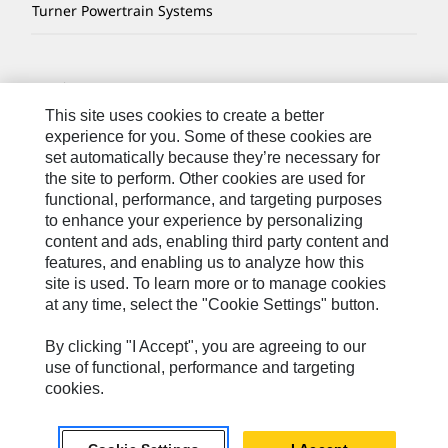
Turner Powertrain Systems
Kontakt/Imprint
This site uses cookies to create a better
Sitemap
experience for you. Some of these cookies are
Cookie Settings
set automatically because they’re necessary for
the site to perform. Other cookies are used for
Rechtliche Hinweise
functional, performance, and targeting purposes
Datenschutzerklärung
to enhance your experience by personalizing
content and ads, enabling third party content and
Cat.com
features, and enabling us to analyze how this
site is used. To learn more or to manage cookies
at any time, select the "Cookie Settings" button.
Caterpillar © 2026. Alle Rechte vorbehalten.
By clicking "I Accept", you are agreeing to our
use of functional, performance and targeting
cookies.