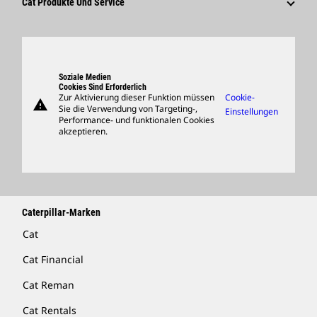
Globale Präsenz
Suche Und Bewerbung
Cat Produkte Und Service
Besucherzentrum Und Museum
Produkte
Ersatzteile
Support
Soziale Medien
Cookies Sind Erforderlich
Zur Aktivierung dieser Funktion müssen
Cookie-
warning
Merchandise
Sie die Verwendung von Targeting-,
Einstellungen
Performance- und funktionalen Cookies
Händler Suchen
akzeptieren.
Caterpillar-Marken
Cat
Cat Financial
Cat Reman
Cat Rentals