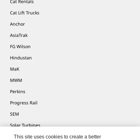
Cat Rentals
Cat Lift Trucks
Anchor
AsiaTrak
FG Wilson
Hindustan
MaK
MWM
Perkins
Progress Rail
SEM
Solar Turbines
SPM Oil & Gas
This site uses cookies to create a better