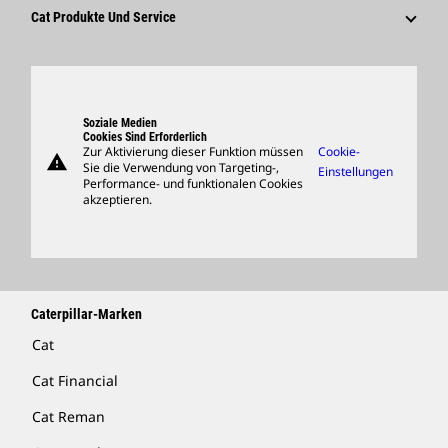
Lieferanten
Innovation
Cat Produkte Und Service
Suche Und Bewerbung
Globale Präsenz
Produkte
Besucherzentrum Und Museum
Ersatzteile
Support
Soziale Medien
Cookies Sind Erforderlich
Zur Aktivierung dieser Funktion müssen
Cookie-
warning
Merchandise
Sie die Verwendung von Targeting-,
Einstellungen
Performance- und funktionalen Cookies
Händler Suchen
akzeptieren.
Caterpillar-Marken
Cat
Cat Financial
Cat Reman