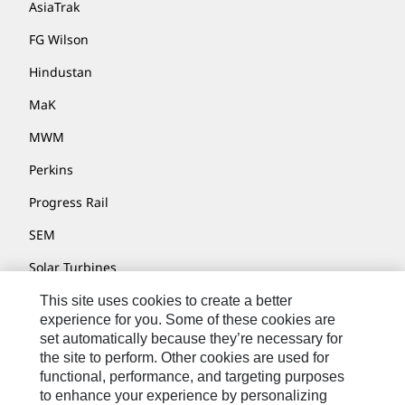
AsiaTrak
FG Wilson
Hindustan
MaK
MWM
Perkins
Progress Rail
SEM
Solar Turbines
SPM Oil & Gas
This site uses cookies to create a better
experience for you. Some of these cookies are
Turner Powertrain Systems
set automatically because they’re necessary for
the site to perform. Other cookies are used for
functional, performance, and targeting purposes
to enhance your experience by personalizing
联系我们