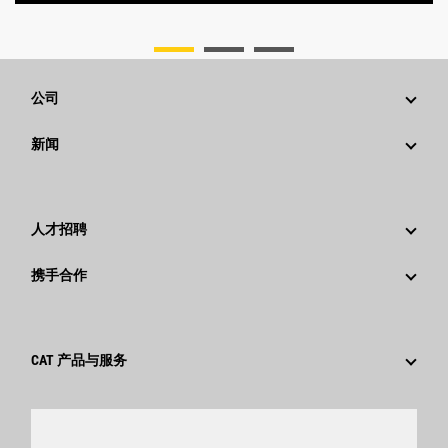
公司
战略
新闻
公司治理
新闻与动态
回首过去：卡特彼勒精彩的历史故事
公司新闻稿
人才招聘
卡特彼勒 基金会
媒体资讯
为什么选择卡特彼勒？
携手合作
行为准则
社交媒体
职业领域
员工和退休人员
可持续发展
文化
供应商
创新
CAT 产品与服务
搜索和申请
全球网点
产品
卡特彼勒访客中心
零件