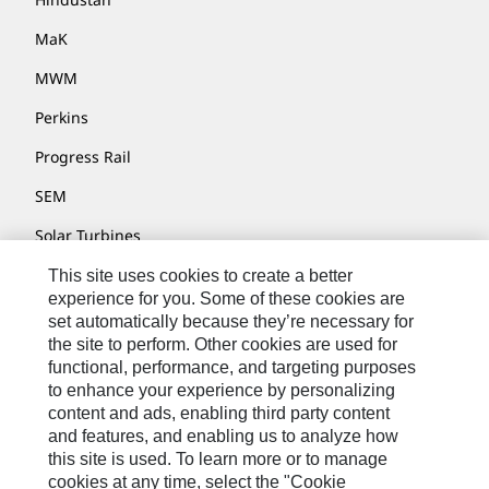
MaK
MWM
Perkins
Progress Rail
SEM
Solar Turbines
SPM Oil & Gas
This site uses cookies to create a better
experience for you. Some of these cookies are
Turner Powertrain Systems
set automatically because they’re necessary for
the site to perform. Other cookies are used for
functional, performance, and targeting purposes
to enhance your experience by personalizing
Kontakt/Imprint
content and ads, enabling third party content
Sitemap
and features, and enabling us to analyze how
this site is used. To learn more or to manage
Cookie Settings
cookies at any time, select the "Cookie