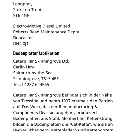
Longport,
Stoke-on-Trent,
ST6 4NF
Electro-Motive Diesel Limited
Roberts Road Maintenance Depot
Doncaster
DN4 0JT
Bodenplattenfabrikation
Caterpillar Skinningrove Ltd.
Carlin How
Saltburn-by-the-Sea
Skinningrove, TS13 4EE
Tel.: 01287 644565
Caterpillar Skinningrove befindet sich in der Nähe
von Teesside und nahm 1997 erstmals den Betrieb
auf. Das Werk, das der Remanufacturing &
Components Division angehört, produziert
Bodenplatten aus Stahl. Montiert am Kettenstrang
bilden die Bodenplatten die "Cat-Kette", wie sie an
Hydraulikbaggern, Kettenladern und Kettendozern