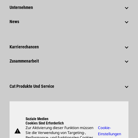
Unternehmen
Strategie
News
Governance
News Und Berichte
Geschichte
Unternehmensweite Pressemitteilungen
Karrierechancen
Caterpillar Foundation
Medieninformationen
Warum Caterpillar?
Zusammenarbeit
Verhaltenskodex
Soziale Medien
Tätigkeitsbereiche
Mitarbeiter Und Rentner
Nachhaltigkeit
Kultur
Lieferanten
Innovation
Cat Produkte Und Service
Suche Und Bewerbung
Globale Präsenz
Produkte
Besucherzentrum Und Museum
Ersatzteile
Support
Soziale Medien
Cookies Sind Erforderlich
Zur Aktivierung dieser Funktion müssen
Cookie-
warning
Merchandise
Sie die Verwendung von Targeting-,
Einstellungen
Performance- und funktionalen Cookies