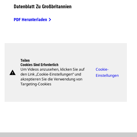
Datenblatt Zu Großbritannien
PDF Herunterladen
Teilen
Cookies Sind Erforderlich
Um Videos anzusehen, klicken Sie auf
Cookie-
warning
den Link „Cookie-Einstellungen“ und
Einstellungen
akzeptieren Sie die Verwendung von
Targeting-Cookies