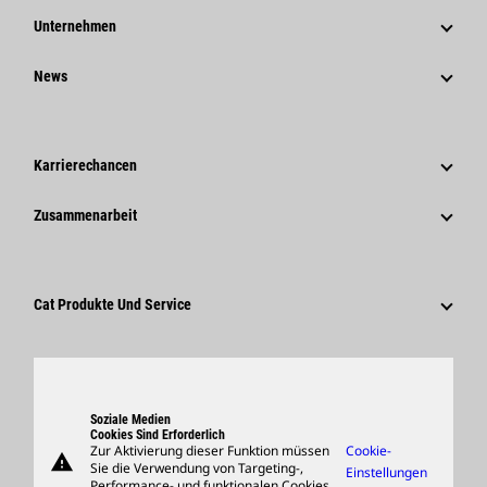
Unternehmen
Strategie
News
Governance
News Und Berichte
Geschichte
Unternehmensweite Pressemitteilungen
Karrierechancen
Caterpillar Foundation
Medieninformationen
Warum Caterpillar?
Zusammenarbeit
Verhaltenskodex
Soziale Medien
Tätigkeitsbereiche
Mitarbeiter Und Rentner
Nachhaltigkeit
Kultur
Lieferanten
Innovation
Cat Produkte Und Service
Suche Und Bewerbung
Globale Präsenz
Produkte
Besucherzentrum Und Museum
Ersatzteile
Support
Soziale Medien
Cookies Sind Erforderlich
Zur Aktivierung dieser Funktion müssen
Cookie-
warning
Merchandise
Sie die Verwendung von Targeting-,
Einstellungen
Performance- und funktionalen Cookies