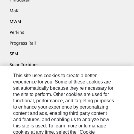
MaK
MWM
Perkins
Progress Rail
SEM
Solar Turbines
SPM Oil & Gas
This site uses cookies to create a better
experience for you. Some of these cookies are
Turner Powertrain Systems
set automatically because they’re necessary for
the site to perform. Other cookies are used for
functional, performance, and targeting purposes
to enhance your experience by personalizing
Kontakt/Imprint
content and ads, enabling third party content
Sitemap
and features, and enabling us to analyze how
this site is used. To learn more or to manage
Cookie Settings
cookies at any time, select the "Cookie