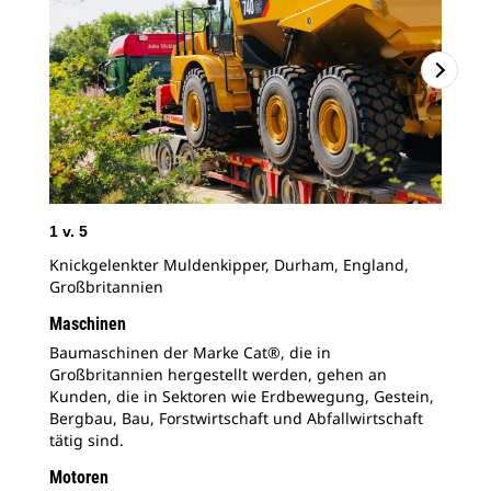
1
v.
5
2
v
Knickgelenkter Muldenkipper, Durham, England,
Cat
Großbritannien
Gro
Maschinen
Baumaschinen der Marke Cat®, die in
Großbritannien hergestellt werden, gehen an
Kunden, die in Sektoren wie Erdbewegung, Gestein,
Bergbau, Bau, Forstwirtschaft und Abfallwirtschaft
tätig sind.
Motoren