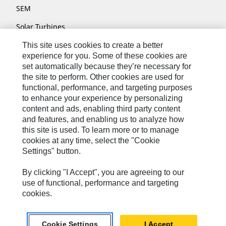
SEM
Solar Turbines
SPM Oil & Gas
This site uses cookies to create a better
experience for you. Some of these cookies are
Turner Powertrain Systems
set automatically because they’re necessary for
the site to perform. Other cookies are used for
functional, performance, and targeting purposes
to enhance your experience by personalizing
Kontakt/Imprint
content and ads, enabling third party content
Sitemap
and features, and enabling us to analyze how
this site is used. To learn more or to manage
Cookie Settings
cookies at any time, select the "Cookie
Settings" button.
Rechtliche Hinweise
Datenschutzerklärung
By clicking "I Accept", you are agreeing to our
use of functional, performance and targeting
Cat.com
cookies.
Caterpillar © 2026. Alle Rechte vorbehalten.
Cookie Settings
I Accept