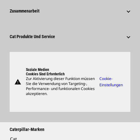
Caterpillar Foundation
Medieninformationen
Warum Caterpillar?
Zusammenarbeit
Verhaltenskodex
Soziale Medien
Tätigkeitsbereiche
Mitarbeiter Und Rentner
Nachhaltigkeit
Kultur
Lieferanten
Innovation
Cat Produkte Und Service
Suche Und Bewerbung
Globale Präsenz
Produkte
Besucherzentrum Und Museum
Ersatzteile
Support
Soziale Medien
Cookies Sind Erforderlich
Zur Aktivierung dieser Funktion müssen
Cookie-
warning
Merchandise
Sie die Verwendung von Targeting-,
Einstellungen
Performance- und funktionalen Cookies
Händler Suchen
akzeptieren.
Caterpillar-Marken
Cat