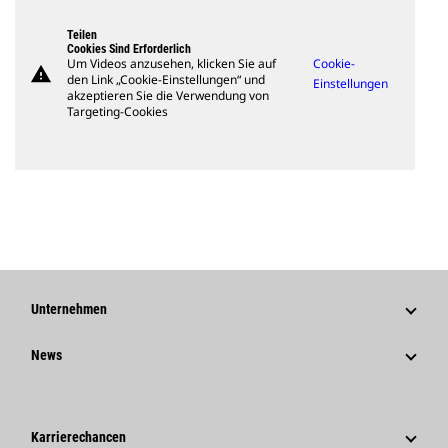
Teilen
Cookies Sind Erforderlich
Um Videos anzusehen, klicken Sie auf
Cookie-
warning
den Link „Cookie-Einstellungen“ und
Einstellungen
akzeptieren Sie die Verwendung von
Targeting-Cookies
Unternehmen
Strategie
News
Governance
News Und Berichte
Geschichte
Unternehmensweite Pressemitteilungen
Karrierechancen