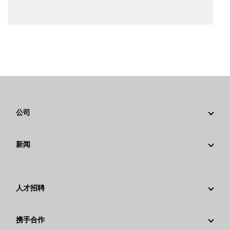
公司
战略
新闻
公司治理
新闻与动态
回首过去：卡特彼勒精彩的历史故事
公司新闻稿
卡特彼勒 基金会
人才招聘
媒体资讯
行为准则
为什么选择卡特彼勒？
社交媒体
携手合作
可持续发展
职业领域