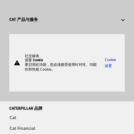
员工和退休人员
创新
文化
供应商
全球网点
搜索和申请
CAT 产品与服务
卡特彼勒访客中心
产品
零件
支持
社交媒体
Cookie
需要 Cookie
warning
商品
要启用此功能，您必须接受使用针对性、功能
设置
性和性能 Cookie。
查找卡特彼勒代理商
卡特彼勒客服电话 400-867-0030
Catfinancial.com
CATERPILLAR 品牌
Cat
Cat Financial