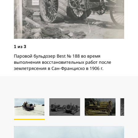
2
и
200
Мек
обр
"Ри
отп
1
из
3
гум
Паровой бульдозер Best № 188 во время
выполнения восстановительных работ после
землетрясения в Сан-Франциско в 1906 г.