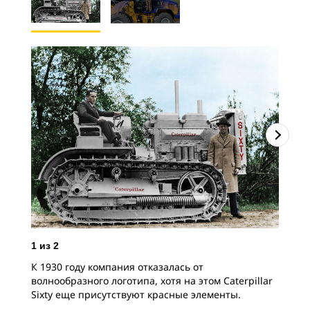
1
из
2
2
и
К 1930 году компания отказалась от
Не 
волнообразного логотипа, хотя на этом Caterpillar
Ком
Sixty еще присутствуют красные элементы.
авт