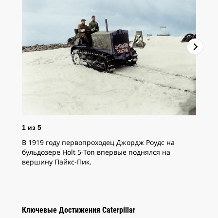
2
и
1
из
5
Дес
В 1919 году первопроходец Джордж Роудс на
год
бульдозере Holt 5-Ton впервые поднялся на
зад
вершину Пайкс-Пик.
сое
Бул
про
Ключевые Достижения Caterpillar