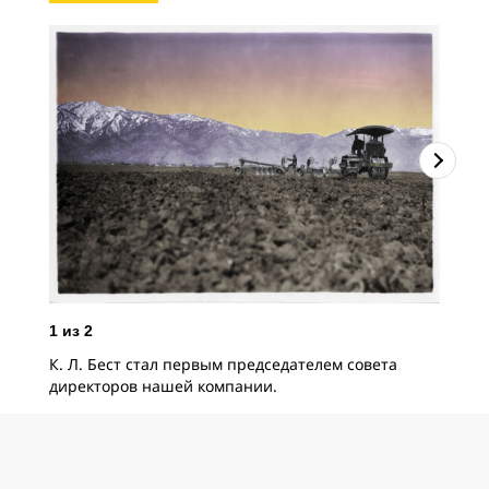
1
из
2
2
и
К. Л. Бест стал первым председателем совета
Хол
директоров нашей компании.
огр
соз
дви