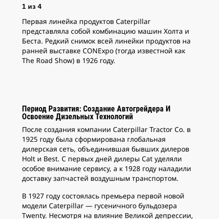
1
из
4
2
и
Первая линейка продуктов Caterpillar
Стр
представляла собой комбинацию машин Холта и
Беста. Редкий снимок всей линейки продуктов на
ранней выставке CONExpo (тогда известной как
The Road Show) в 1926 году.
Период Развития: Создание Автогрейдера И
Освоение Дизельных Технологий
После создания компании Caterpillar Tractor Co. в
1925 году была сформирована глобальная
дилерская сеть, объединившая бывших дилеров
Holt и Best. С первых дней дилеры Cat уделяли
особое внимание сервису, а к 1928 году наладили
доставку запчастей воздушным транспортом.
В 1927 году состоялась премьера первой новой
модели Caterpillar — гусеничного бульдозера
Twenty. Несмотря на влияние Великой депрессии,