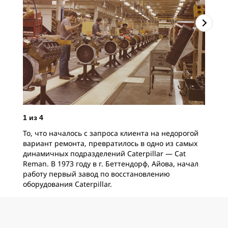
2
и
Уже
1
из
4
усл
То, что началось с запроса клиента на недорогой
жиз
вариант ремонта, превратилось в одно из самых
кли
динамичных подразделений Caterpillar — Cat
при
Reman. В 1973 году в г. Беттендорф, Айова, начал
Отч
работу первый завод по восстановлению
мы 
оборудования Caterpillar.
сов