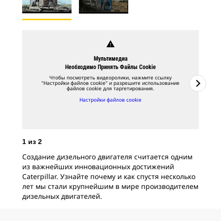
warning
Мультимедиа
Необходимо Принять Файлы Cookie
Чтобы посмотреть видеоролики, нажмите ссылку
"Настройки файлов cookie" и разрешите использование
файлов cookie для таргетирования.
Настройки файлов cookie
1
из
2
2
и
Создание дизельного двигателя считается одним
Ист
из важнейших инновационных достижений
Бес
Caterpillar. Узнайте почему и как спустя несколько
дви
лет мы стали крупнейшим в мире производителем
для
дизельных двигателей.
деп
топ
вре