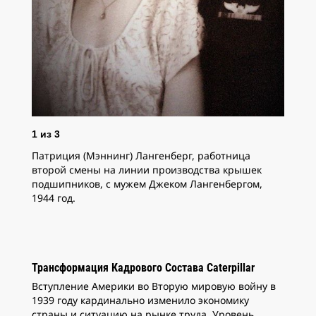
пре
это
Ной
чер
1
из
3
Патриция (Мэннинг) Лангенберг, работница
второй смены на линии производства крышек
подшипников, с мужем Джеком Лангенбергом,
1944 год.
Трансформация Кадрового Состава Caterpillar
Вступление Америки во Вторую мировую войну в
1939 году кардинально изменило экономику
страны и ситуацию на рынке труда. Уровень