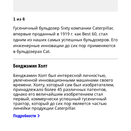
1
из
6
Гусеничный бульдозер Sixty компании Caterpillar,
впервые проданный в 1919 г. как Best 60, стал
2
и
одним из наших самых успешных бульдозеров. Его
инженерные инновации до сих пор применяются
Исп
в бульдозерах Cat.
Бен
190
Бенджамин Холт
Бенджамин Холт был интересной личностью,
увлеченной инновационными машинами своего
времени. Холту, который сам был изобретателем,
принадлежало более 45 различных патентов,
однако его величайшим изобретением стал
первый, коммерчески успешный гусеничный
трактор, который до сих пор является частью
линейки продукции Caterpillar.
Подробности