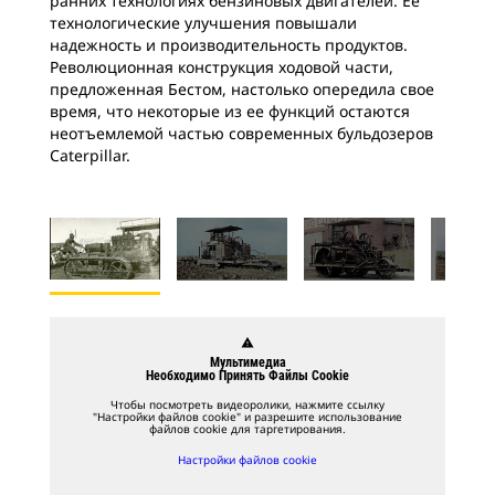
ранних технологиях бензиновых двигателей. Ее
технологические улучшения повышали
надежность и производительность продуктов.
Революционная конструкция ходовой части,
предложенная Бестом, настолько опередила свое
время, что некоторые из ее функций остаются
неотъемлемой частью современных бульдозеров
Caterpillar.
warning
Мультимедиа
Необходимо Принять Файлы Cookie
Чтобы посмотреть видеоролики, нажмите ссылку
"Настройки файлов cookie" и разрешите использование
файлов cookie для таргетирования.
Настройки файлов cookie