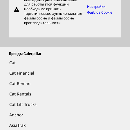
Необходимо Принять Файлы Cookie
Для работы этой функции
Настройки
warning
необходимо принять
Фирменные Товары
Файлов Cookie
таргетинговые, функциональные
файлы cookie и файлы cookie
Найти Дилера
производительности.
Бренды Caterpillar
Cat
Cat Financial
Cat Reman
Cat Rentals
Cat Lift Trucks
Anchor
AsiaTrak