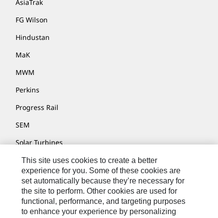
AsiaTrak
FG Wilson
Hindustan
MaK
MWM
Perkins
Progress Rail
SEM
Solar Turbines
SPM Oil & Gas
This site uses cookies to create a better
experience for you. Some of these cookies are
Turner Powertrain Systems
set automatically because they’re necessary for
the site to perform. Other cookies are used for
functional, performance, and targeting purposes
to enhance your experience by personalizing
Контакты