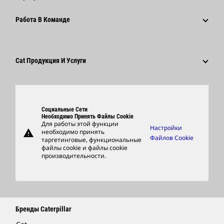
Фонд Caterpillar
Информация Для Сми
Почему Caterpillar?
Работа В Команде
Кодекс Деловой Этики
Социальные Сети
Карьера В Разных Отраслях
Сотрудники И Пенсионеры
Устойчивое Развитие
Культура
Поставщики
Новейшие Технологии
Cat Продукция И Услуги
Поиск Вакансий И Подача Заявления
Глобальные Подразделения
Продукция
Центр Работы С Клиентами И Музей
Запасные Части
Социальные Сети
Support
Необходимо Принять Файлы Cookie
Для работы этой функции
Настройки
warning
необходимо принять
Фирменные Товары
Файлов Cookie
таргетинговые, функциональные
файлы cookie и файлы cookie
Найти Дилера
производительности.
Бренды Caterpillar