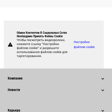
Обмен Контентом В Социальных Сетях
Необходимо Принять Файлы Cookie
Чтобы посмотреть видеоролики,
Настройки
warning
нажмите ссылку "Настройки
файлов cookie
файлов cookie" и разрешите
использование файлов cookie для
таргетирования.
Компания
Стратегия
Новости
Управление
Новости И Публикации
История
Корпоративные Пресс-Релизы
Карьера