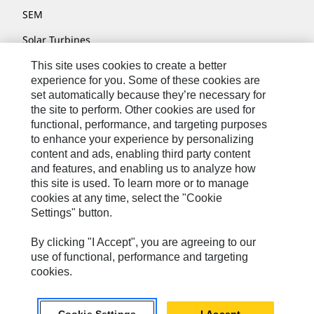
SEM
Solar Turbines
SPM Oil & Gas
This site uses cookies to create a better
experience for you. Some of these cookies are
Turner Powertrain Systems
set automatically because they’re necessary for
the site to perform. Other cookies are used for
functional, performance, and targeting purposes
to enhance your experience by personalizing
Контакты
content and ads, enabling third party content
Карта Сайта
and features, and enabling us to analyze how
this site is used. To learn more or to manage
Cookie Settings
cookies at any time, select the "Cookie
Settings" button.
Юридическое Уведомление
Конфиденциальность
By clicking "I Accept", you are agreeing to our
use of functional, performance and targeting
Cat.com
cookies.
Caterpillar © 2026. Все права защищены..