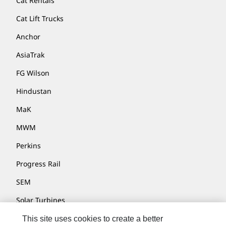
Cat Rentals
Cat Lift Trucks
Anchor
AsiaTrak
FG Wilson
Hindustan
MaK
MWM
Perkins
Progress Rail
SEM
Solar Turbines
SPM Oil & Gas
This site uses cookies to create a better