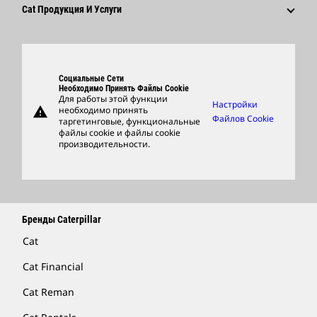
Поставщики
Новейшие Технологии
Cat Продукция И Услуги
Поиск Вакансий И Подача Заявления
Глобальные Подразделения
Продукция
Центр Работы С Клиентами И Музей
Запасные Части
Социальные Сети
Support
Необходимо Принять Файлы Cookie
Для работы этой функции
Настройки
warning
необходимо принять
Фирменные Товары
Файлов Cookie
таргетинговые, функциональные
файлы cookie и файлы cookie
Найти Дилера
производительности.
Бренды Caterpillar
Cat
Cat Financial
Cat Reman