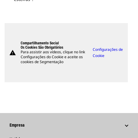
Compartilhamento Social
Os Cookies São Obrigatórios
Configurações de
warning
Para assistir aos vídeos, clique no link
Cookie
Configurações do Cookie e aceite os
cookies de Segmentação
Empresa
Estratégia