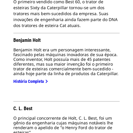
O primeiro vendido como Best 60, o trator de
esteiras Sixty da Caterpillar tornou-se um dos
2
D
tratores mais bem-sucedidos da empresa. Suas
inovações de engenharia ainda fazem parte do DNA
Tes
dos tratores de esteira Cat atuais.
Hol
Benjamin Holt
Benjamin Holt era um personagem interessante,
fascinado pelas máquinas inovadoras de sua época.
Como inventor, Holt possuía mais de 45 patentes
diferentes, mas sua maior invenção foi o primeiro
trator de esteiras comercialmente bem-sucedido -
ainda hoje parte da linha de produtos da Caterpillar.
História Completa
C. L. Best
O principal concorrente de Holt, C. L. Best, foi um
gênio da engenharia cujas máquinas notáveis lhe
renderam o apelido de "o Henry Ford do trator de
esteiras".