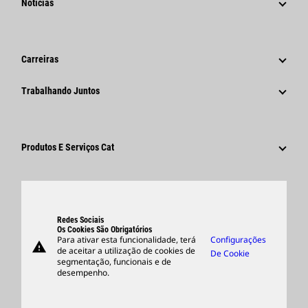
Notícias
Governança
Notícias E Recursos
Histórico
Comunicados À Imprensa Corporativos
Carreiras
Fundação Caterpillar
Informações Para A Imprensa
Por Que A Caterpillar?
Trabalhando Juntos
Código De Conduta
Redes Sociais
Áreas De Carreira
Funcionários E Aposentados
Sustentabilidade
Cultura
Fornecedores
Inovação
Produtos E Serviços Cat
Pesquisar E Candidatar-Se
Locais Globais
Produtos
Centro De Visitantes E Museu
Peças
Suporte
Redes Sociais
Os Cookies São Obrigatórios
Para ativar esta funcionalidade, terá
Configurações
warning
Merchandise
de aceitar a utilização de cookies de
De Cookie
segmentação, funcionais e de
Encontrar Um Revendedor
desempenho.