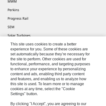
MWM
Perkins
Progress Rail
SEM
Solar Turbines
SPM Oil & Gas
This site uses cookies to create a better
experience for you. Some of these cookies are
Turner Powertrain Systems
set automatically because they’re necessary for
the site to perform. Other cookies are used for
functional, performance, and targeting purposes
to enhance your experience by personalizing
Fale Conosco
content and ads, enabling third party content
Mapa Do Local
and features, and enabling us to analyze how
this site is used. To learn more or to manage
Cookie Settings
cookies at any time, select the "Cookie
Settings" button.
Termos De Uso
Privacidade
By clicking "I Accept", you are agreeing to our