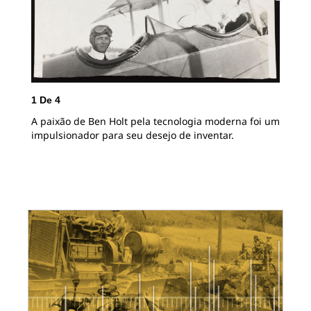
2
D
1
De
4
Exe
A paixão de Ben Holt pela tecnologia moderna foi um
de 
impulsionador para seu desejo de inventar.