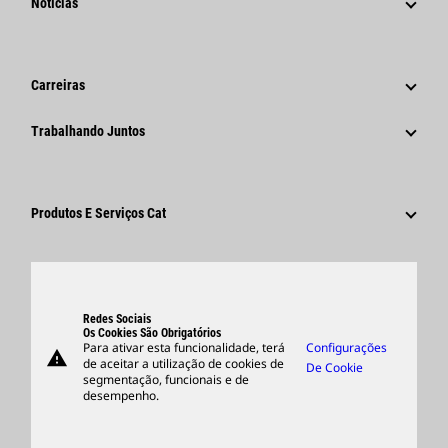
Notícias
Governança
Notícias E Recursos
Histórico
Comunicados À Imprensa Corporativos
Carreiras
Fundação Caterpillar
Informações Para A Imprensa
Por Que A Caterpillar?
Trabalhando Juntos
Código De Conduta
Redes Sociais
Áreas De Carreira
Funcionários E Aposentados
Sustentabilidade
Cultura
Fornecedores
Inovação
Produtos E Serviços Cat
Pesquisar E Candidatar-Se
Locais Globais
Produtos
Centro De Visitantes E Museu
Peças
Suporte
Redes Sociais
Os Cookies São Obrigatórios
Para ativar esta funcionalidade, terá
Configurações
warning
Merchandise
de aceitar a utilização de cookies de
De Cookie
segmentação, funcionais e de
Encontrar Um Revendedor
desempenho.