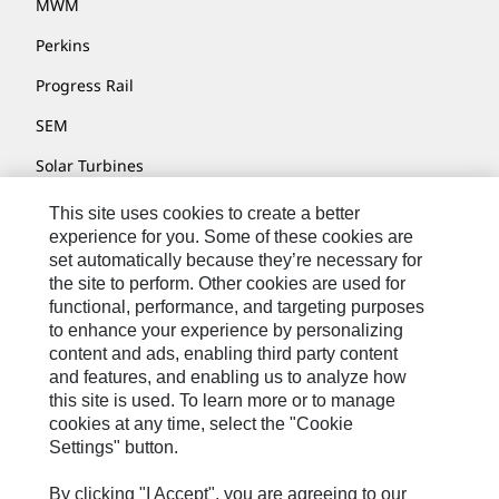
MWM
Perkins
Progress Rail
SEM
Solar Turbines
SPM Oil & Gas
This site uses cookies to create a better
experience for you. Some of these cookies are
Turner Powertrain Systems
set automatically because they’re necessary for
the site to perform. Other cookies are used for
functional, performance, and targeting purposes
to enhance your experience by personalizing
Fale Conosco
content and ads, enabling third party content
Mapa Do Local
and features, and enabling us to analyze how
this site is used. To learn more or to manage
Cookie Settings
cookies at any time, select the "Cookie
Termos De Uso
Settings" button.
Privacidade
By clicking "I Accept", you are agreeing to our