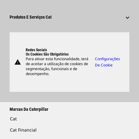
Funcionários E Aposentados
Sustentabilidade
Cultura
Fornecedores
Inovação
Produtos E Serviços Cat
Pesquisar E Candidatar-Se
Locais Globais
Produtos
Centro De Visitantes E Museu
Peças
Suporte
Redes Sociais
Os Cookies São Obrigatórios
Para ativar esta funcionalidade, terá
Configurações
warning
Merchandise
de aceitar a utilização de cookies de
De Cookie
segmentação, funcionais e de
Encontrar Um Revendedor
desempenho.
Marcas Da Caterpillar
Cat
Cat Financial