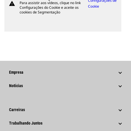
Configurações de
warning
Para assistir aos vídeos, clique no link
Cookie
Configurações do Cookie e aceite os
cookies de Segmentação
Empresa
Estratégia
Notícias
Governança
Notícias E Recursos
Histórico
Comunicados À Imprensa Corporativos
Carreiras
Fundação Caterpillar
Informações Para A Imprensa
Por Que A Caterpillar?
Trabalhando Juntos
Código De Conduta
Redes Sociais
Áreas De Carreira