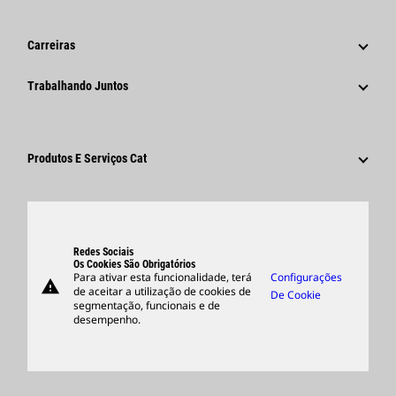
Notícias E Recursos
Histórico
Comunicados À Imprensa Corporativos
Carreiras
Fundação Caterpillar
Informações Para A Imprensa
Por Que A Caterpillar?
Trabalhando Juntos
Código De Conduta
Redes Sociais
Áreas De Carreira
Funcionários E Aposentados
Sustentabilidade
Cultura
Fornecedores
Inovação
Produtos E Serviços Cat
Pesquisar E Candidatar-Se
Locais Globais
Produtos
Centro De Visitantes E Museu
Peças
Suporte
Redes Sociais
Os Cookies São Obrigatórios
Para ativar esta funcionalidade, terá
Configurações
warning
Merchandise
de aceitar a utilização de cookies de
De Cookie
segmentação, funcionais e de
Encontrar Um Revendedor
desempenho.