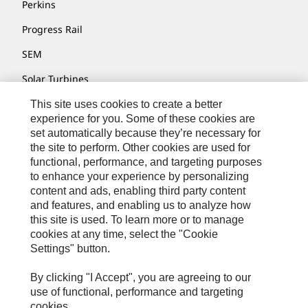
Perkins
Progress Rail
SEM
Solar Turbines
SPM Oil & Gas
This site uses cookies to create a better
experience for you. Some of these cookies are
Turner Powertrain Systems
set automatically because they’re necessary for
the site to perform. Other cookies are used for
functional, performance, and targeting purposes
to enhance your experience by personalizing
Fale Conosco
content and ads, enabling third party content
Mapa Do Local
and features, and enabling us to analyze how
this site is used. To learn more or to manage
Cookie Settings
cookies at any time, select the "Cookie
Settings" button.
Termos De Uso
Privacidade
By clicking "I Accept", you are agreeing to our
use of functional, performance and targeting
Cat.com
cookies.