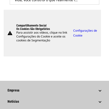
Compartilhamento Social
Os Cookies São Obrigatórios
Configurações de
warning
Para assistir aos vídeos, clique no link
Cookie
Configurações do Cookie e aceite os
cookies de Segmentação
Empresa
Estratégia
Notícias
Governança