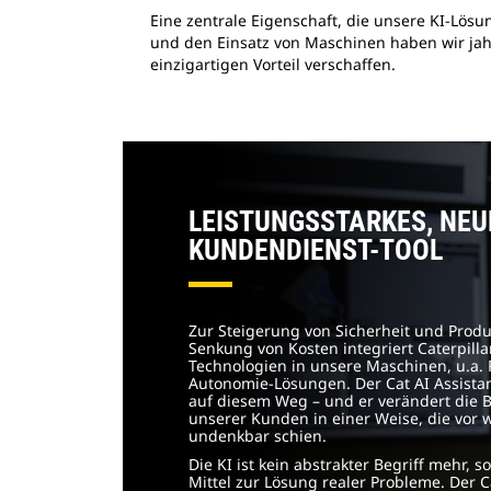
Eine zentrale Eigenschaft, die unsere KI-Lös
und den Einsatz von Maschinen haben wir jah
einzigartigen Vorteil verschaffen.
LEISTUNGSSTARKES, NEU
KUNDENDIENST-TOOL
Zur Steigerung von Sicherheit und Produk
Senkung von Kosten integriert Caterpilla
Technologien in unsere Maschinen, u.a.
Autonomie-Lösungen. Der Cat AI Assistant
auf diesem Weg – und er verändert die 
unserer Kunden in einer Weise, die vor
undenkbar schien.
Die KI ist kein abstrakter Begriff mehr, 
Mittel zur Lösung realer Probleme. Der Ca