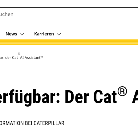
News
Karrieren
®
r: der Cat
AI Assistant™
®
rfügbar: Der Cat
A
ORMATION BEI CATERPILLAR