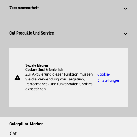
Medieninformationen
Warum Caterpillar?
Zusammenarbeit
Verhaltenskodex
Soziale Medien
Tätigkeitsbereiche
Mitarbeiter Und Rentner
Nachhaltigkeit
Kultur
Lieferanten
Innovation
Cat Produkte Und Service
Suche Und Bewerbung
Globale Präsenz
Produkte
Besucherzentrum Und Museum
Ersatzteile
Support
Soziale Medien
Cookies Sind Erforderlich
Zur Aktivierung dieser Funktion müssen
Cookie-
warning
Merchandise
Sie die Verwendung von Targeting-,
Einstellungen
Performance- und funktionalen Cookies
Händler Suchen
akzeptieren.
Caterpillar-Marken
Cat