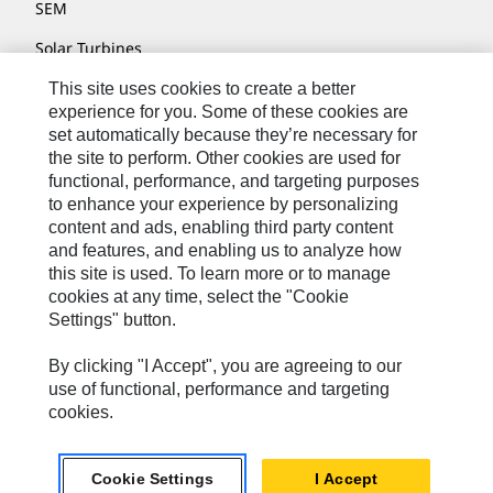
SEM
Solar Turbines
SPM Oil & Gas
This site uses cookies to create a better
experience for you. Some of these cookies are
Turner Powertrain Systems
set automatically because they’re necessary for
the site to perform. Other cookies are used for
functional, performance, and targeting purposes
to enhance your experience by personalizing
Kontakt/Imprint
content and ads, enabling third party content
Sitemap
and features, and enabling us to analyze how
this site is used. To learn more or to manage
Cookie Settings
cookies at any time, select the "Cookie
Settings" button.
Rechtliche Hinweise
Datenschutzerklärung
By clicking "I Accept", you are agreeing to our
use of functional, performance and targeting
Cat.com
cookies.
Caterpillar © 2026. Alle Rechte vorbehalten.
Cookie Settings
I Accept