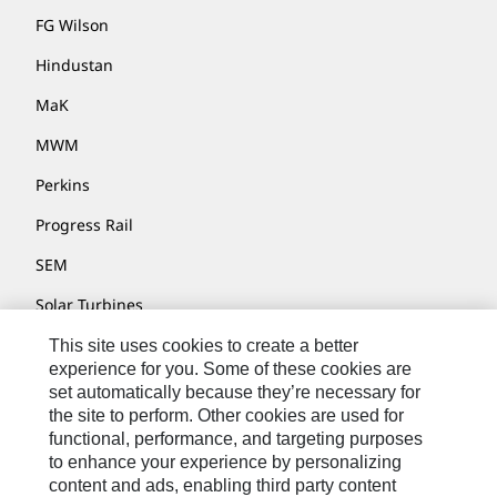
FG Wilson
Hindustan
MaK
MWM
Perkins
Progress Rail
SEM
Solar Turbines
SPM Oil & Gas
This site uses cookies to create a better
experience for you. Some of these cookies are
Turner Powertrain Systems
set automatically because they’re necessary for
the site to perform. Other cookies are used for
functional, performance, and targeting purposes
to enhance your experience by personalizing
Kontakt/Imprint
content and ads, enabling third party content