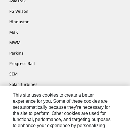
AsiaTrak
FG Wilson
Hindustan
MaK
MWM
Perkins
Progress Rail
SEM
Solar Turbines
SPM Oil & Gas
This site uses cookies to create a better
experience for you. Some of these cookies are
Turner Powertrain Systems
set automatically because they’re necessary for
the site to perform. Other cookies are used for
functional, performance, and targeting purposes
to enhance your experience by personalizing
Kontakt/Imprint