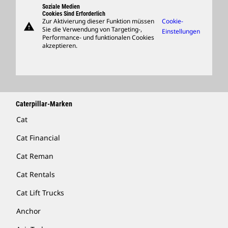
Support
Soziale Medien
Cookies Sind Erforderlich
Zur Aktivierung dieser Funktion müssen
Cookie-
warning
Merchandise
Sie die Verwendung von Targeting-,
Einstellungen
Performance- und funktionalen Cookies
Händler Suchen
akzeptieren.
Caterpillar-Marken
Cat
Cat Financial
Cat Reman
Cat Rentals
Cat Lift Trucks
Anchor