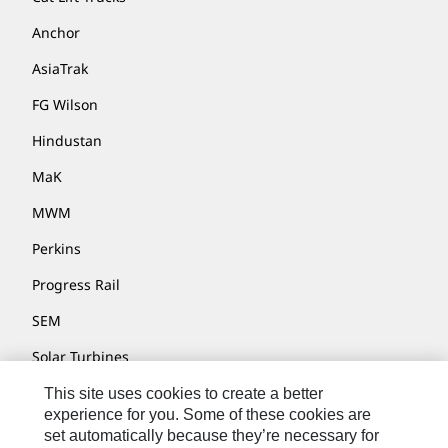
Anchor
AsiaTrak
FG Wilson
Hindustan
MaK
MWM
Perkins
Progress Rail
SEM
Solar Turbines
SPM Oil & Gas
This site uses cookies to create a better
experience for you. Some of these cookies are
Turner Powertrain Systems
set automatically because they’re necessary for