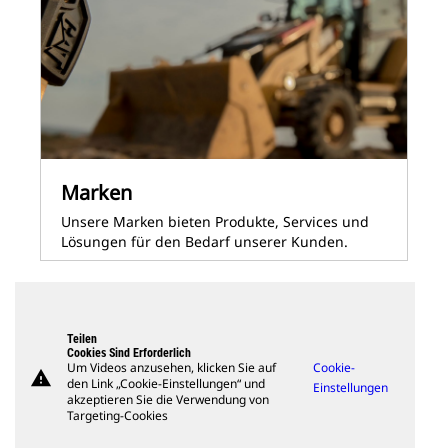
Marken
Unsere Marken bieten Produkte, Services und
Lösungen für den Bedarf unserer Kunden.
Teilen
Cookies Sind Erforderlich
Um Videos anzusehen, klicken Sie auf
Cookie-
warning
den Link „Cookie-Einstellungen“ und
Einstellungen
akzeptieren Sie die Verwendung von
Targeting-Cookies