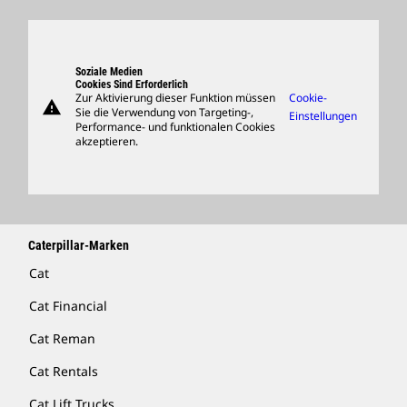
Globale Präsenz
Produkte
Besucherzentrum Und Museum
Ersatzteile
Support
Soziale Medien
Cookies Sind Erforderlich
Zur Aktivierung dieser Funktion müssen
Cookie-
warning
Merchandise
Sie die Verwendung von Targeting-,
Einstellungen
Performance- und funktionalen Cookies
Händler Suchen
akzeptieren.
Caterpillar-Marken
Cat
Cat Financial
Cat Reman
Cat Rentals
Cat Lift Trucks