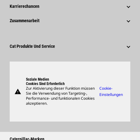
Geschichte
Unternehmensweite Pressemitteilungen
Karrierechancen
Caterpillar Foundation
Medieninformationen
Warum Caterpillar?
Zusammenarbeit
Verhaltenskodex
Soziale Medien
Tätigkeitsbereiche
Mitarbeiter Und Rentner
Nachhaltigkeit
Kultur
Lieferanten
Innovation
Cat Produkte Und Service
Suche Und Bewerbung
Globale Präsenz
Produkte
Besucherzentrum Und Museum
Ersatzteile
Support
Soziale Medien
Cookies Sind Erforderlich
Zur Aktivierung dieser Funktion müssen
Cookie-
warning
Merchandise
Sie die Verwendung von Targeting-,
Einstellungen
Performance- und funktionalen Cookies
Händler Suchen
akzeptieren.
Caterpillar-Marken