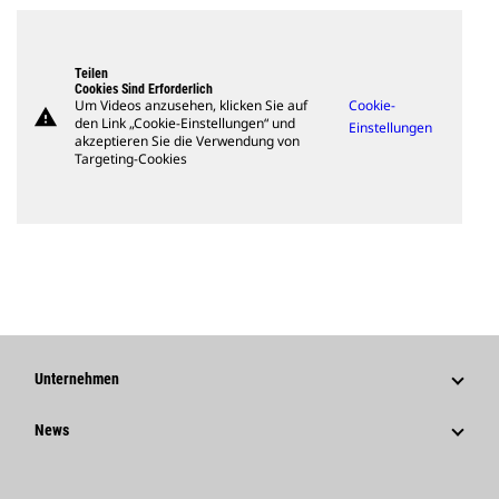
Teilen
Cookies Sind Erforderlich
Um Videos anzusehen, klicken Sie auf
Cookie-
warning
den Link „Cookie-Einstellungen“ und
Einstellungen
akzeptieren Sie die Verwendung von
Targeting-Cookies
Unternehmen
Strategie
News
Governance
News Und Berichte