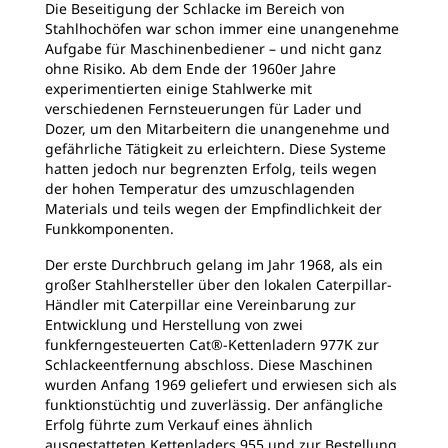
Die Beseitigung der Schlacke im Bereich von
Stahlhochöfen war schon immer eine unangenehme
Aufgabe für Maschinenbediener – und nicht ganz
ohne Risiko. Ab dem Ende der 1960er Jahre
experimentierten einige Stahlwerke mit
verschiedenen Fernsteuerungen für Lader und
Dozer, um den Mitarbeitern die unangenehme und
gefährliche Tätigkeit zu erleichtern. Diese Systeme
hatten jedoch nur begrenzten Erfolg, teils wegen
der hohen Temperatur des umzuschlagenden
Materials und teils wegen der Empfindlichkeit der
Funkkomponenten.
Der erste Durchbruch gelang im Jahr 1968, als ein
großer Stahlhersteller über den lokalen Caterpillar-
Händler mit Caterpillar eine Vereinbarung zur
Entwicklung und Herstellung von zwei
funkferngesteuerten Cat®-Kettenladern 977K zur
Schlackeentfernung abschloss. Diese Maschinen
wurden Anfang 1969 geliefert und erwiesen sich als
funktionstüchtig und zuverlässig. Der anfängliche
Erfolg führte zum Verkauf eines ähnlich
ausgestatteten Kettenladers 955 und zur Bestellung