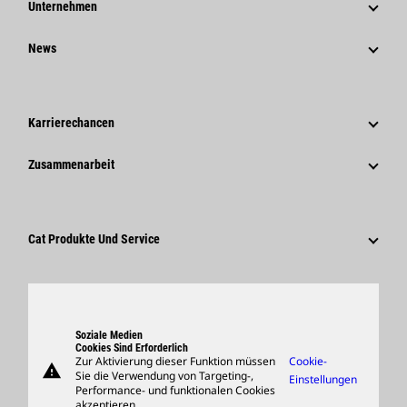
Unternehmen
Strategie
News
Governance
News Und Berichte
Geschichte
Unternehmensweite Pressemitteilungen
Karrierechancen
Caterpillar Foundation
Medieninformationen
Warum Caterpillar?
Zusammenarbeit
Verhaltenskodex
Soziale Medien
Tätigkeitsbereiche
Mitarbeiter Und Rentner
Nachhaltigkeit
Kultur
Lieferanten
Innovation
Cat Produkte Und Service
Suche Und Bewerbung
Globale Präsenz
Produkte
Besucherzentrum Und Museum
Ersatzteile
Support
Soziale Medien
Cookies Sind Erforderlich
Zur Aktivierung dieser Funktion müssen
Cookie-
warning
Merchandise
Sie die Verwendung von Targeting-,
Einstellungen
Performance- und funktionalen Cookies
Händler Suchen
akzeptieren.