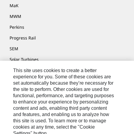
MaK
MWM
Perkins
Progress Rail
SEM
Solar Turbines
SPM Oil & Gas
This site uses cookies to create a better
experience for you. Some of these cookies are
Turner Powertrain Systems
set automatically because they’re necessary for
the site to perform. Other cookies are used for
functional, performance, and targeting purposes
to enhance your experience by personalizing
Kontakt/Imprint
content and ads, enabling third party content
Sitemap
and features, and enabling us to analyze how
this site is used. To learn more or to manage
Cookie Settings
cookies at any time, select the "Cookie
Settings" button.
Rechtliche Hinweise