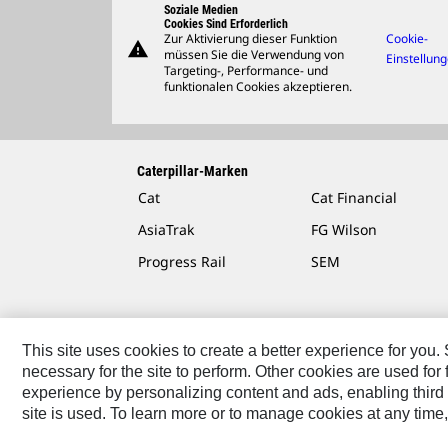
Soziale Medien
Cookies Sind Erforderlich
Zur Aktivierung dieser Funktion
Cookie-
warning
müssen Sie die Verwendung von
Einstellun
Targeting-, Performance- und
funktionalen Cookies akzeptieren.
Caterpillar-Marken
Cat
Cat Financial
AsiaTrak
FG Wilson
Progress Rail
SEM
This site uses cookies to create a better experience for you
necessary for the site to perform. Other cookies are used fo
Kontakt/Imprint
Sitemap
Cookie Settings
Rechtli
experience by personalizing content and ads, enabling third 
site is used. To learn more or to manage cookies at any time,
Caterpillar © 2026. Alle Rechte vorbehalten.