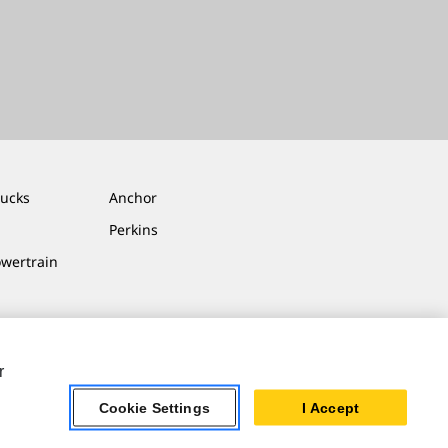
rucks
Anchor
Perkins
owertrain
r
Cookie Settings
I Accept