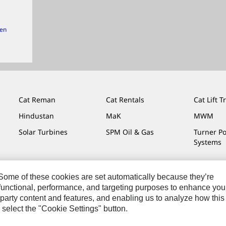
gen
Cat Reman
Cat Rentals
Cat Lift T
Hindustan
MaK
MWM
Solar Turbines
SPM Oil & Gas
Turner P
Systems
. Some of these cookies are set automatically because they’re
r functional, performance, and targeting purposes to enhance you
che Hinweise
Datenschutzerklärung
Cat.com
party content and features, and enabling us to analyze how this
 select the "Cookie Settings" button.