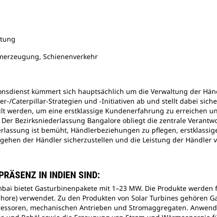
istung
omerzeugung, Schienenverkehr
onsdienst kümmert sich hauptsächlich um die Verwaltung der Händl
/Caterpillar-Strategien und -Initiativen ab und stellt dabei sicher
teilt werden, um eine erstklassige Kundenerfahrung zu erreichen u
Der Bezirksniederlassung Bangalore obliegt die zentrale Verantwo
erlassung ist bemüht, Händlerbeziehungen zu pflegen, erstklassige
rgehen der Händler sicherzustellen und die Leistung der Händler 
RÄSENZ IN INDIEN SIND:
ai bietet Gasturbinenpakete mit 1–23 MW. Die Produkte werden fü
hore) verwendet. Zu den Produkten von Solar Turbines gehören 
ressoren, mechanischen Antrieben und Stromaggregaten. Anwendu