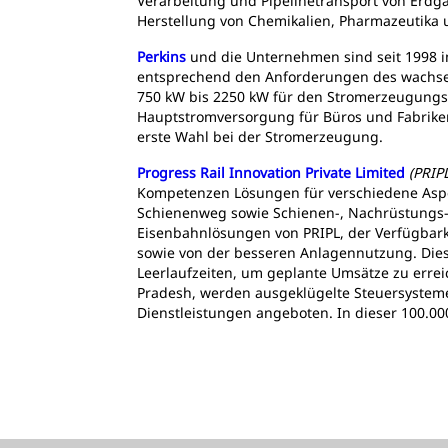
Verarbeitung und Pipelinetransport von Erd
Herstellung von Chemikalien, Pharmazeutika
Perkins
und die Unternehmen sind seit 1998 im 
entsprechend den Anforderungen des wachsend
750 kW bis 2250 kW für den Stromerzeugungsm
Hauptstromversorgung für Büros und Fabrik
erste Wahl bei der Stromerzeugung.
Progress Rail Innovation Private Limited
(PRIP
Kompetenzen Lösungen für verschiedene Aspek
Schienenweg sowie Schienen-, Nachrüstungs-, 
Eisenbahnlösungen von PRIPL, der Verfügbark
sowie von der besseren Anlagennutzung. Dies
Leerlaufzeiten, um geplante Umsätze zu errei
Pradesh, werden ausgeklügelte Steuersysteme 
Dienstleistungen angeboten. In dieser 100.0