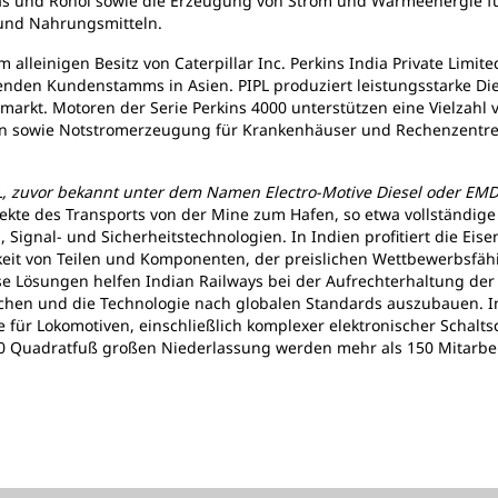
gas und Rohöl sowie die Erzeugung von Strom und Wärmeenergie f
 und Nahrungsmitteln.
alleinigen Besitz von Caterpillar Inc. Perkins India Private Limited
en Kundenstamms in Asien. PIPL produziert leistungsstarke Dies
arkt. Motoren der Serie Perkins 4000 unterstützen eine Vielzahl
en sowie Notstromerzeugung für Krankenhäuser und Rechenzentre
L, zuvor bekannt unter dem Namen Electro-Motive Diesel oder EM
te des Transports von der Mine zum Hafen, so etwa vollständige
Signal- und Sicherheitstechnologien. In Indien profitiert die Eis
eit von Teilen und Komponenten, der preislichen Wettbewerbsfähi
e Lösungen helfen Indian Railways bei der Aufrechterhaltung der 
chen und die Technologie nach globalen Standards auszubauen. In
für Lokomotiven, einschließlich komplexer elektronischer Schalts
00 Quadratfuß großen Niederlassung werden mehr als 150 Mitarbeit