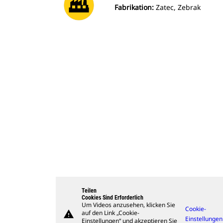
Fabrikation:
Zatec, Zebrak
Teilen
Cookies Sind Erforderlich
Um Videos anzusehen, klicken Sie
Cookie-
warning
auf den Link „Cookie-
Einstellungen
Einstellungen“ und akzeptieren Sie