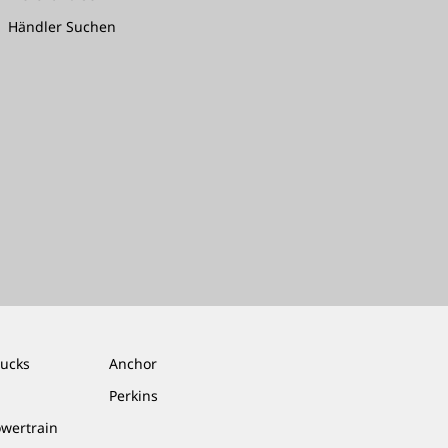
Händler Suchen
rucks
Anchor
Perkins
owertrain