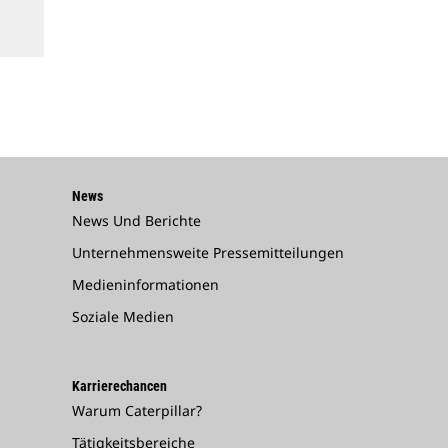
News
News Und Berichte
Unternehmensweite Pressemitteilungen
Medieninformationen
Soziale Medien
Karrierechancen
Warum Caterpillar?
Tätigkeitsbereiche