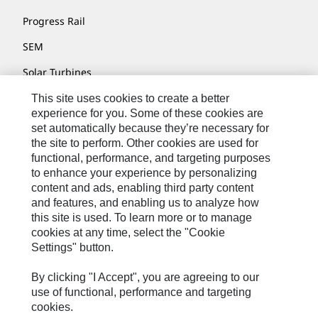
Progress Rail
SEM
Solar Turbines
SPM Oil & Gas
This site uses cookies to create a better
experience for you. Some of these cookies are
Turner Powertrain Systems
set automatically because they’re necessary for
the site to perform. Other cookies are used for
functional, performance, and targeting purposes
to enhance your experience by personalizing
Kontakt/Imprint
content and ads, enabling third party content
Sitemap
and features, and enabling us to analyze how
this site is used. To learn more or to manage
Cookie Settings
cookies at any time, select the "Cookie
Settings" button.
Rechtliche Hinweise
Datenschutzerklärung
By clicking "I Accept", you are agreeing to our
use of functional, performance and targeting
Cat.com
cookies.