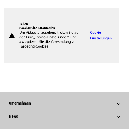
Teilen
Cookies Sind Erforderlich
Um Videos anzusehen, klicken Sie auf
Cookie-
warning
den Link „Cookie-Einstellungen“ und
Einstellungen
akzeptieren Sie die Verwendung von
Targeting-Cookies
Unternehmen
Strategie
News
Governance
News Und Berichte