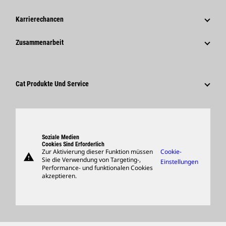
Geschichte
Unternehmensweite Pressemitteilungen
Karrierechancen
Caterpillar Foundation
Medieninformationen
Warum Caterpillar?
Zusammenarbeit
Verhaltenskodex
Soziale Medien
Tätigkeitsbereiche
Mitarbeiter Und Rentner
Nachhaltigkeit
Kultur
Lieferanten
Innovation
Cat Produkte Und Service
Suche Und Bewerbung
Globale Präsenz
Produkte
Besucherzentrum Und Museum
Ersatzteile
Support
Soziale Medien
Cookies Sind Erforderlich
Zur Aktivierung dieser Funktion müssen
Cookie-
warning
Merchandise
Sie die Verwendung von Targeting-,
Einstellungen
Performance- und funktionalen Cookies
Händler Suchen
akzeptieren.