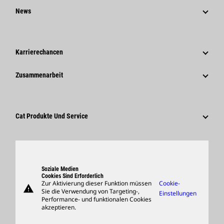
Strategie
News
Governance
News Und Berichte
Geschichte
Unternehmensweite Pressemitteilungen
Karrierechancen
Caterpillar Foundation
Medieninformationen
Warum Caterpillar?
Zusammenarbeit
Verhaltenskodex
Soziale Medien
Tätigkeitsbereiche
Mitarbeiter Und Rentner
Nachhaltigkeit
Kultur
Lieferanten
Innovation
Cat Produkte Und Service
Suche Und Bewerbung
Globale Präsenz
Produkte
Besucherzentrum Und Museum
Ersatzteile
Support
Soziale Medien
Cookies Sind Erforderlich
Zur Aktivierung dieser Funktion müssen
Cookie-
warning
Merchandise
Sie die Verwendung von Targeting-,
Einstellungen
Performance- und funktionalen Cookies
Händler Suchen
akzeptieren.