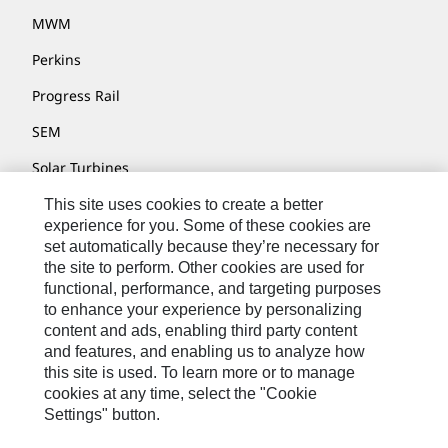
MWM
Perkins
Progress Rail
SEM
Solar Turbines
SPM Oil & Gas
This site uses cookies to create a better
experience for you. Some of these cookies are
Turner Powertrain Systems
set automatically because they’re necessary for
the site to perform. Other cookies are used for
functional, performance, and targeting purposes
to enhance your experience by personalizing
Kontakt/Imprint
content and ads, enabling third party content
Sitemap
and features, and enabling us to analyze how
this site is used. To learn more or to manage
Cookie Settings
cookies at any time, select the "Cookie
Settings" button.
Rechtliche Hinweise