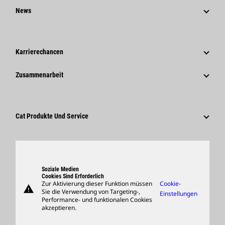
Strategie
News
Governance
News Und Berichte
Geschichte
Unternehmensweite Pressemitteilungen
Karrierechancen
Caterpillar Foundation
Medieninformationen
Warum Caterpillar?
Zusammenarbeit
Verhaltenskodex
Soziale Medien
Tätigkeitsbereiche
Mitarbeiter Und Rentner
Nachhaltigkeit
Kultur
Lieferanten
Innovation
Cat Produkte Und Service
Suche Und Bewerbung
Globale Präsenz
Produkte
Besucherzentrum Und Museum
Ersatzteile
Support
Soziale Medien
Cookies Sind Erforderlich
Zur Aktivierung dieser Funktion müssen
Cookie-
warning
Merchandise
Sie die Verwendung von Targeting-,
Einstellungen
Performance- und funktionalen Cookies
Händler Suchen
akzeptieren.