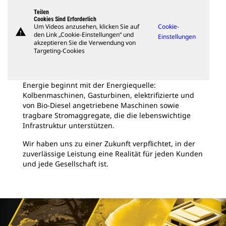
Teilen
Cookies Sind Erforderlich
Um Videos anzusehen, klicken Sie auf
Cookie-
warning
den Link „Cookie-Einstellungen“ und
Einstellungen
akzeptieren Sie die Verwendung von
Targeting-Cookies
Energie beginnt mit der Energiequelle:
Kolbenmaschinen, Gasturbinen, elektrifizierte und
von Bio-Diesel angetriebene Maschinen sowie
tragbare Stromaggregate, die die lebenswichtige
Infrastruktur unterstützen.
Wir haben uns zu einer Zukunft verpflichtet, in der
zuverlässige Leistung eine Realität für jeden Kunden
und jede Gesellschaft ist.