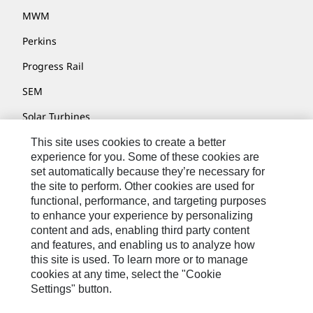
MWM
Perkins
Progress Rail
SEM
Solar Turbines
SPM Oil & Gas
This site uses cookies to create a better
experience for you. Some of these cookies are
Turner Powertrain Systems
set automatically because they’re necessary for
the site to perform. Other cookies are used for
functional, performance, and targeting purposes
to enhance your experience by personalizing
Kontakt/Imprint
content and ads, enabling third party content
Sitemap
and features, and enabling us to analyze how
this site is used. To learn more or to manage
Cookie Settings
cookies at any time, select the "Cookie
Settings" button.
Rechtliche Hinweise
Datenschutzerklärung