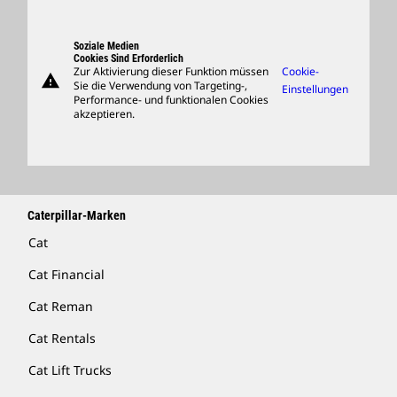
Besucherzentrum Und Museum
Ersatzteile
Support
Soziale Medien
Cookies Sind Erforderlich
Zur Aktivierung dieser Funktion müssen
Cookie-
warning
Merchandise
Sie die Verwendung von Targeting-,
Einstellungen
Performance- und funktionalen Cookies
Händler Suchen
akzeptieren.
Caterpillar-Marken
Cat
Cat Financial
Cat Reman
Cat Rentals
Cat Lift Trucks