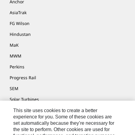
Anchor
AsiaTrak
FG Wilson
Hindustan
MaK
MWM
Perkins
Progress Rail
SEM
Solar Turbines
SPM Oil & Gas
This site uses cookies to create a better
experience for you. Some of these cookies are
Turner Powertrain Systems
set automatically because they’re necessary for
the site to perform. Other cookies are used for