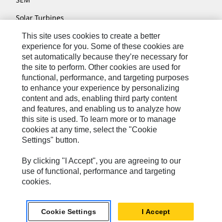
Solar Turbines
SPM Oil & Gas
This site uses cookies to create a better
experience for you. Some of these cookies are
Turner Powertrain Systems
set automatically because they’re necessary for
the site to perform. Other cookies are used for
functional, performance, and targeting purposes
to enhance your experience by personalizing
Kontakt/Imprint
content and ads, enabling third party content
Sitemap
and features, and enabling us to analyze how
this site is used. To learn more or to manage
Cookie Settings
cookies at any time, select the "Cookie
Settings" button.
Rechtliche Hinweise
Datenschutzerklärung
By clicking "I Accept", you are agreeing to our
use of functional, performance and targeting
Cat.com
cookies.
Caterpillar © 2026. Alle Rechte vorbehalten.
Cookie Settings
I Accept