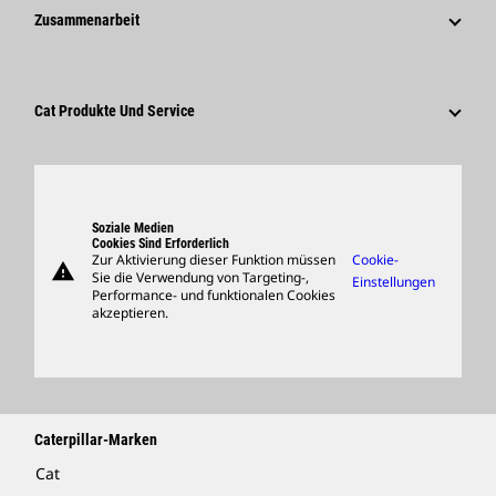
Warum Caterpillar?
Zusammenarbeit
Verhaltenskodex
Soziale Medien
Tätigkeitsbereiche
Mitarbeiter Und Rentner
Nachhaltigkeit
Kultur
Lieferanten
Innovation
Cat Produkte Und Service
Suche Und Bewerbung
Globale Präsenz
Produkte
Besucherzentrum Und Museum
Ersatzteile
Support
Soziale Medien
Cookies Sind Erforderlich
Zur Aktivierung dieser Funktion müssen
Cookie-
warning
Merchandise
Sie die Verwendung von Targeting-,
Einstellungen
Performance- und funktionalen Cookies
Händler Suchen
akzeptieren.
Caterpillar-Marken
Cat