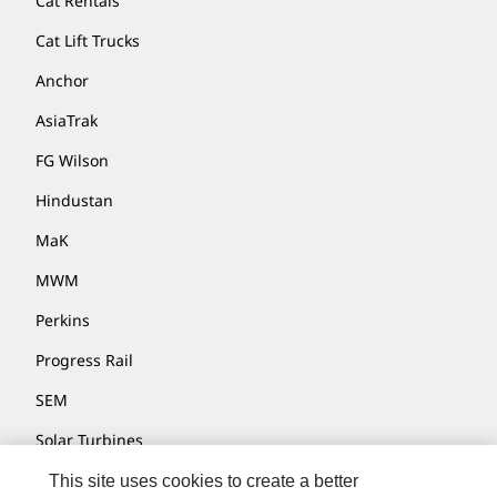
Cat Rentals
Cat Lift Trucks
Anchor
AsiaTrak
FG Wilson
Hindustan
MaK
MWM
Perkins
Progress Rail
SEM
Solar Turbines
SPM Oil & Gas
This site uses cookies to create a better