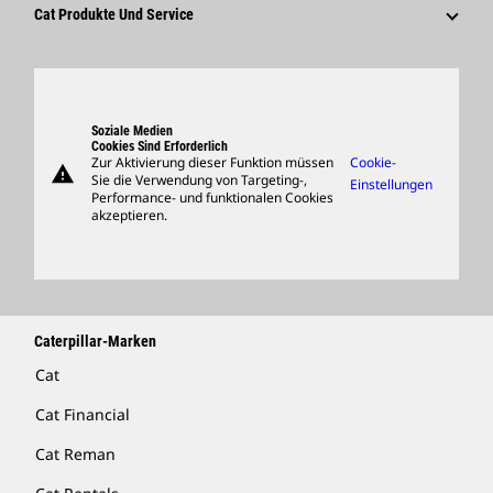
Lieferanten
Innovation
Cat Produkte Und Service
Suche Und Bewerbung
Globale Präsenz
Produkte
Besucherzentrum Und Museum
Ersatzteile
Support
Soziale Medien
Cookies Sind Erforderlich
Zur Aktivierung dieser Funktion müssen
Cookie-
warning
Merchandise
Sie die Verwendung von Targeting-,
Einstellungen
Performance- und funktionalen Cookies
Händler Suchen
akzeptieren.
Caterpillar-Marken
Cat
Cat Financial
Cat Reman