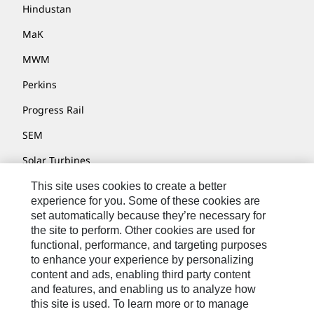
Hindustan
MaK
MWM
Perkins
Progress Rail
SEM
Solar Turbines
SPM Oil & Gas
This site uses cookies to create a better
experience for you. Some of these cookies are
Turner Powertrain Systems
set automatically because they’re necessary for
the site to perform. Other cookies are used for
functional, performance, and targeting purposes
to enhance your experience by personalizing
Kontakt/Imprint
content and ads, enabling third party content
Sitemap
and features, and enabling us to analyze how
this site is used. To learn more or to manage
Cookie Settings