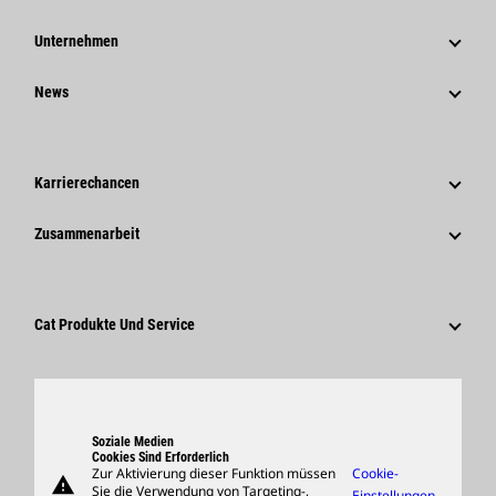
Unternehmen
Strategie
News
Governance
News Und Berichte
Geschichte
Unternehmensweite Pressemitteilungen
Karrierechancen
Caterpillar Foundation
Medieninformationen
Warum Caterpillar?
Zusammenarbeit
Verhaltenskodex
Soziale Medien
Tätigkeitsbereiche
Mitarbeiter Und Rentner
Nachhaltigkeit
Kultur
Lieferanten
Innovation
Cat Produkte Und Service
Suche Und Bewerbung
Globale Präsenz
Produkte
Besucherzentrum Und Museum
Ersatzteile
Support
Soziale Medien
Cookies Sind Erforderlich
Zur Aktivierung dieser Funktion müssen
Cookie-
warning
Merchandise
Sie die Verwendung von Targeting-,
Einstellungen