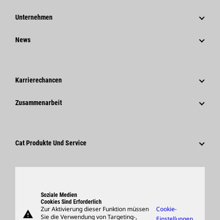
Unternehmen
Strategie
News
Governance
News Und Berichte
Geschichte
Unternehmensweite Pressemitteilungen
Karrierechancen
Caterpillar Foundation
Medieninformationen
Warum Caterpillar?
Zusammenarbeit
Verhaltenskodex
Soziale Medien
Tätigkeitsbereiche
Mitarbeiter Und Rentner
Nachhaltigkeit
Kultur
Lieferanten
Innovation
Cat Produkte Und Service
Suche Und Bewerbung
Globale Präsenz
Produkte
Besucherzentrum Und Museum
Ersatzteile
Support
Soziale Medien
Cookies Sind Erforderlich
Zur Aktivierung dieser Funktion müssen
Cookie-
warning
Merchandise
Sie die Verwendung von Targeting-,
Einstellungen