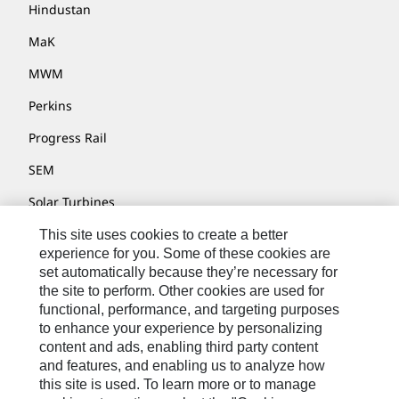
Hindustan
MaK
MWM
Perkins
Progress Rail
SEM
Solar Turbines
SPM Oil & Gas
This site uses cookies to create a better
experience for you. Some of these cookies are
Turner Powertrain Systems
set automatically because they’re necessary for
the site to perform. Other cookies are used for
functional, performance, and targeting purposes
to enhance your experience by personalizing
Kontakt/Imprint
content and ads, enabling third party content
Sitemap
and features, and enabling us to analyze how
this site is used. To learn more or to manage
Cookie Settings