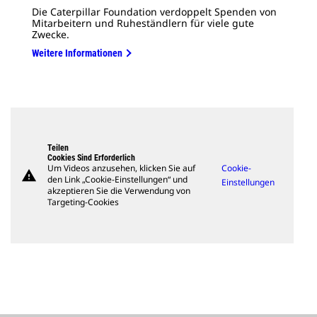
Die Caterpillar Foundation verdoppelt Spenden von
Mitarbeitern und Ruheständlern für viele gute
Zwecke.
Weitere Informationen
Teilen
Cookies Sind Erforderlich
Um Videos anzusehen, klicken Sie auf
Cookie-
warning
den Link „Cookie-Einstellungen“ und
Einstellungen
akzeptieren Sie die Verwendung von
Targeting-Cookies