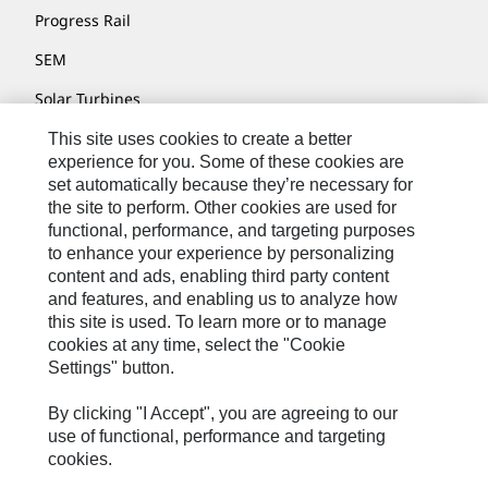
Progress Rail
SEM
Solar Turbines
SPM Oil & Gas
This site uses cookies to create a better
experience for you. Some of these cookies are
Turner Powertrain Systems
set automatically because they’re necessary for
the site to perform. Other cookies are used for
functional, performance, and targeting purposes
to enhance your experience by personalizing
联系我们
content and ads, enabling third party content
网站地图
and features, and enabling us to analyze how
this site is used. To learn more or to manage
Cookie Settings
cookies at any time, select the "Cookie
Settings" button.
法律声明
隐私条款
By clicking "I Accept", you are agreeing to our
use of functional, performance and targeting
Cat.com
cookies.