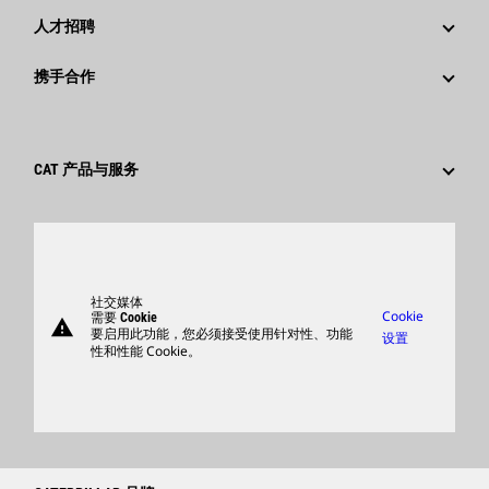
回首过去：卡特彼勒精彩的历史故事
公司新闻稿
人才招聘
卡特彼勒 基金会
媒体资讯
为什么选择卡特彼勒？
携手合作
行为准则
社交媒体
职业领域
员工和退休人员
可持续发展
文化
供应商
创新
CAT 产品与服务
搜索和申请
全球网点
产品
卡特彼勒访客中心
零件
支持
社交媒体
Cookie
需要 Cookie
warning
商品
要启用此功能，您必须接受使用针对性、功能
设置
性和性能 Cookie。
查找卡特彼勒代理商
卡特彼勒客服电话 400-867-0030
Catfinancial.com