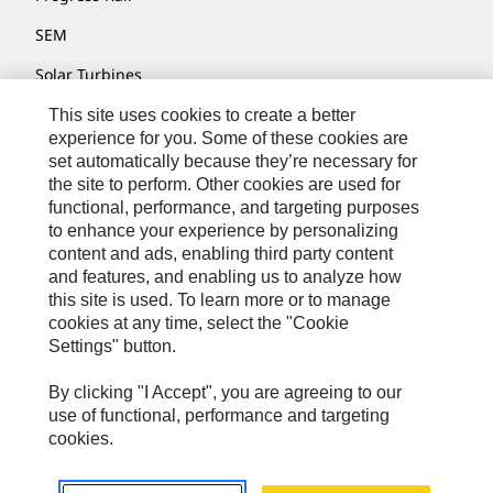
SEM
Solar Turbines
SPM Oil & Gas
This site uses cookies to create a better
experience for you. Some of these cookies are
Turner Powertrain Systems
set automatically because they’re necessary for
the site to perform. Other cookies are used for
functional, performance, and targeting purposes
to enhance your experience by personalizing
联系我们
content and ads, enabling third party content
网站地图
and features, and enabling us to analyze how
this site is used. To learn more or to manage
Cookie Settings
cookies at any time, select the "Cookie
Settings" button.
法律声明
隐私条款
By clicking "I Accept", you are agreeing to our
use of functional, performance and targeting
Cat.com
cookies.
2026 卡特彼勒 保留所有权利