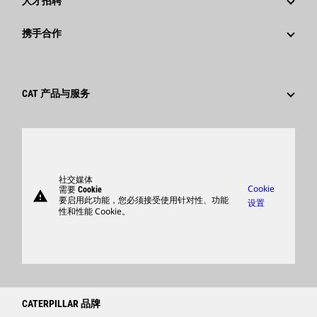
人才招聘
卡特彼勒 基金会
媒体资讯
为什么选择卡特彼勒？
携手合作
行为准则
社交媒体
职业领域
员工和退休人员
可持续发展
文化
供应商
创新
CAT 产品与服务
搜索和申请
全球网点
产品
卡特彼勒访客中心
零件
支持
社交媒体
Cookie
需要 Cookie
warning
商品
要启用此功能，您必须接受使用针对性、功能
设置
性和性能 Cookie。
查找卡特彼勒代理商
卡特彼勒客服电话 400-867-0030
Catfinancial.com
CATERPILLAR 品牌