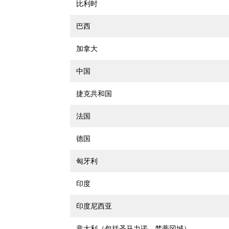
比利时
巴西
加拿大
中国
捷克共和国
法国
德国
匈牙利
印度
印度尼西亚
意大利（包括圣马力诺、梵蒂冈城）