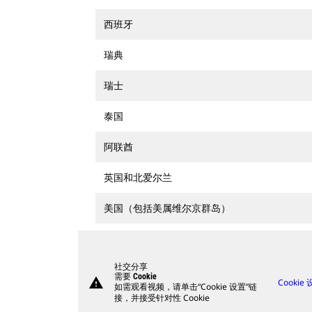
西班牙
瑞典
瑞士
泰国
阿联酋
英国和北爱尔兰
美国（包括美属维尔京群岛）
社交分享
需要 Cookie
warning
Cookie
如需观看视频，请单击“Cookie 设置”链
接，并接受针对性 Cookie