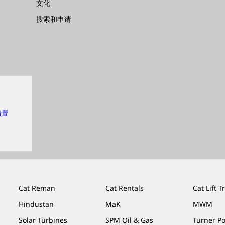
文化
搜索和申请
 设置
Cat Reman
Cat Rentals
Cat Lift T
Hindustan
MaK
MWM
Solar Turbines
SPM Oil & Gas
Turner P