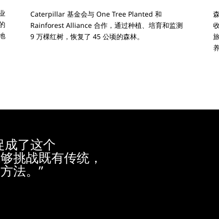
业
Caterpillar 基金会与 One Tree Planted 和
的
Rainforest Alliance 合作，通过种植、培育和监测
地
9 万棵红树，恢复了 45 公顷的森林。
促成了这个
能够挑战既有传统，
方法。”