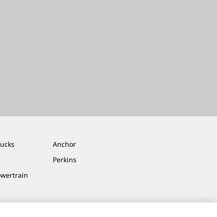
rucks
Anchor
Perkins
owertrain