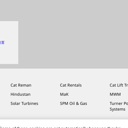
 设置
Cat Reman
Cat Rentals
Cat Lift T
Hindustan
MaK
MWM
Solar Turbines
SPM Oil & Gas
Turner P
Systems