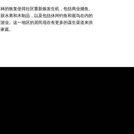
森林的恢复使得社区重新焕发生机，包括商业捕鱼、
收获水果和木制品，以及包括休闲钓鱼和观鸟在内的
旅游业。这一地区的居民现在有更多的谋生渠道来供
养家庭。