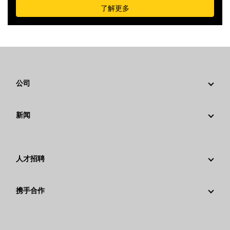
了解更多
公司
战略
新闻
公司治理
新闻与动态
回首过去：卡特彼勒精彩的历史故事
公司新闻稿
卡特彼勒 基金会
人才招聘
媒体资讯
行为准则
为什么选择卡特彼勒？
社交媒体
携手合作
可持续发展
职业领域
员工和退休人员
创新
文化
供应商