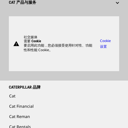
全球网点
搜索和申请
CAT 产品与服务
卡特彼勒访客中心
产品
零件
支持
社交媒体
Cookie
需要 Cookie
warning
商品
要启用此功能，您必须接受使用针对性、功能
设置
性和性能 Cookie。
查找卡特彼勒代理商
卡特彼勒客服电话 400-867-0030
Catfinancial.com
CATERPILLAR 品牌
Cat
Cat Financial
Cat Reman
Cat Rentals