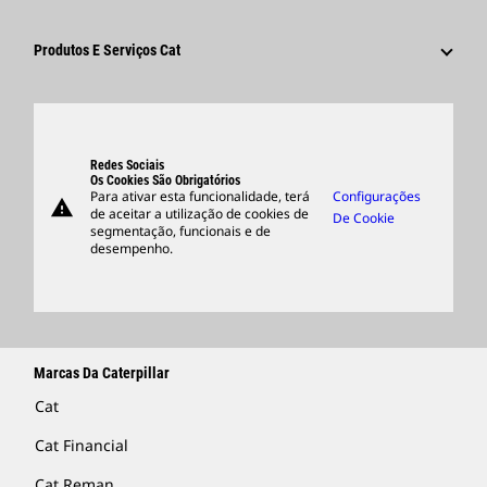
Funcionários E Aposentados
Inovação
Cultura
Fornecedores
Locais Globais
Pesquisar E Candidatar-Se
Produtos E Serviços Cat
Centro De Visitantes E Museu
Produtos
Peças
Suporte
Redes Sociais
Os Cookies São Obrigatórios
Para ativar esta funcionalidade, terá
Configurações
warning
Merchandise
de aceitar a utilização de cookies de
De Cookie
segmentação, funcionais e de
Encontrar Um Revendedor
desempenho.
Marcas Da Caterpillar
Cat
Cat Financial
Cat Reman