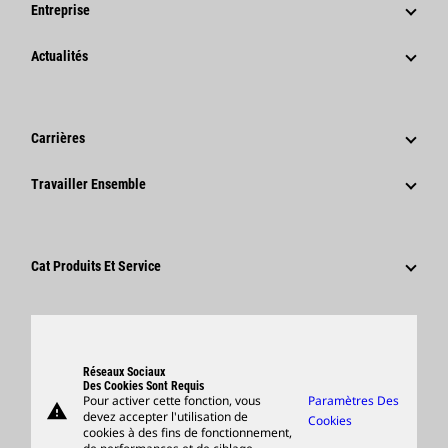
Entreprise
Stratégie
Actualités
Gouvernance
Actualités Et Articles De Fond
Historique
Communiqués De Presse De L'entreprise
Carrières
Fondation Caterpillar
Informations Presse
Pourquoi Choisir Caterpillar ?
Travailler Ensemble
Code De Conduite
Réseaux Sociaux
Domaines Professionnels
Employés Et Retraités
Développement Durable
Culture
Fournisseurs
Innovation
Cat Produits Et Service
Postulez Dès À Présent
Sites Dans Le Monde
Produits
Centre De Visiteurs Et Musée
Pièces
Support
Réseaux Sociaux
Des Cookies Sont Requis
Pour activer cette fonction, vous
Paramètres Des
warning
Merchandise
devez accepter l'utilisation de
Cookies
cookies à des fins de fonctionnement,
Rechercher Un Concessionnaire