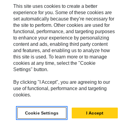
MaK
This site uses cookies to create a better
experience for you. Some of these cookies are
MWM
set automatically because they’re necessary for
the site to perform. Other cookies are used for
Perkins
functional, performance, and targeting purposes
to enhance your experience by personalizing
Progress Rail
content and ads, enabling third party content
SEM
and features, and enabling us to analyze how
this site is used. To learn more or to manage
Solar Turbines
cookies at any time, select the "Cookie
Settings" button.
SPM Oil & Gas
Turner Powertrain Systems
By clicking "I Accept", you are agreeing to our
use of functional, performance and targeting
cookies.
Nous Contacter
Cookie Settings
I Accept
Plan Du Site
Cookie Settings