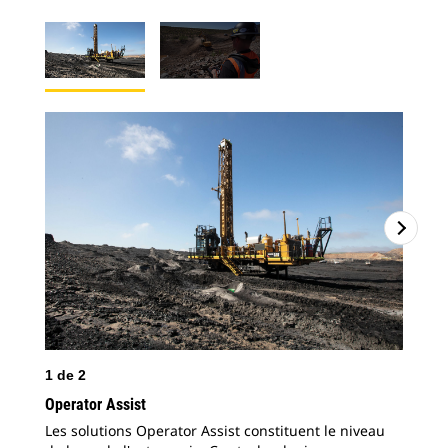
1
de
2
2
d
Operator Assist
Les solutions Operator Assist constituent le niveau