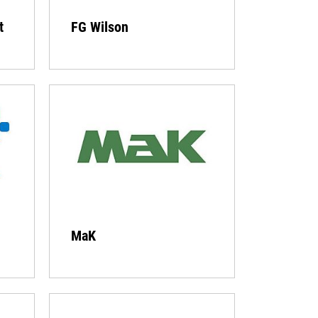
t
FG Wilson
MaK