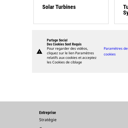
Solar Turbines
Tu
S
Partage Social
Des Cookies Sont Requis
Pour regarder des vidéos,
Paramètres de
warning
cliquez sur le lien Paramètres
cookies
relatifs aux cookies et acceptez
les Cookies de ciblage
Entreprise
Stratégie