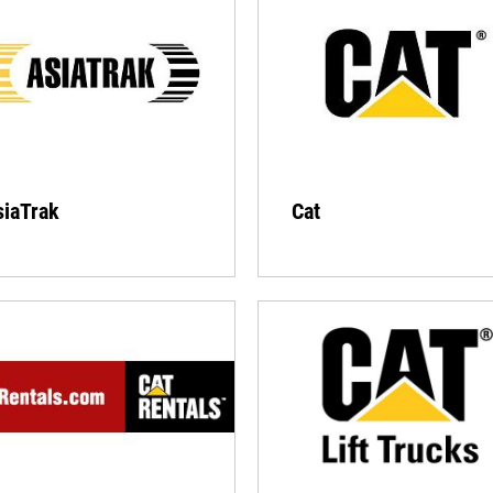
siaTrak
Cat