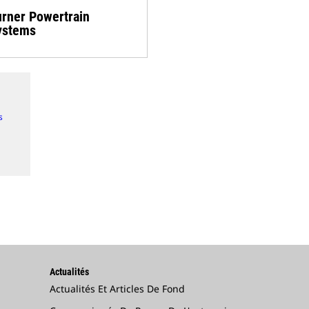
rner Powertrain
ystems
s
Actualités
Actualités Et Articles De Fond