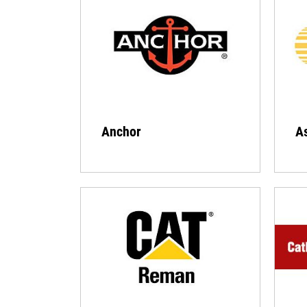
Anchor
A